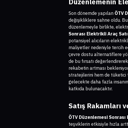
Düzenlemenin Elekt
Son dönemde yapılan
ÖTV Dü
değişikliklere sahne oldu. B
düzenlemeyle birlikte, elektri
Sonrası Elektrikli Araç Satı
potansiyel alıcıların elektri
maliyetler nedeniyle tercih ed
çevre dostu alternatiflere yön
de bu fırsatı değerlendirere
rekabetin artması bekleniyor
stratejilerini hem de tüketic
gelecekte daha fazla insanın
katkıda bulunacaktır.
Satış Rakamları v
ÖTV Düzenlemesi Sonrası El
teşviklerin etkisiyle hızla ar