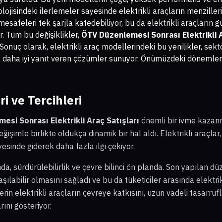
olojisindeki ilerlemeler sayesinde elektrikli araçların menziller
mesafeleri tek şarjla katedebiliyor, bu da elektrikli araçların
r. Tüm bu değişiklikler,
ÖTV Düzenlemesi Sonrası Elektrikli A
 Sonuç olarak, elektrikli araç modellerindeki bu yenilikler, sekt
ına daha iyi yanıt veren çözümler sunuyor. Önümüzdeki döneml
i ve Tercihleri
si Sonrası Elektrikli Araç Satışları
önemli bir ivme kazanm
eğişimle birlikte oldukça dinamik bir hal aldı. Elektrikli araçlar
esinde giderek daha fazla ilgi çekiyor.
da, sürdürülebilirlik ve çevre bilinci ön planda. Son yapılan dü
aşılabilir olmasını sağladı ve bu da tüketiciler arasında elektrik
lerin elektrikli araçların çevreye katkısını, uzun vadeli tasarrufl
rını gösteriyor.