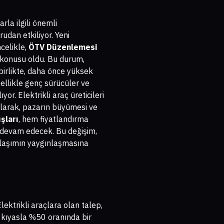
larla ilgili önemli
udan etkiliyor. Yeni
ncelikle,
ÖTV Düzenlemesi
z konusu oldu. Bu durum,
 birlikte, daha önce yüksek
zellikle genç sürücüler ve
or. Elektrikli araç üreticileri
 olarak, pazarın büyümesi ve
şları
, hem fiyatlandırma
ya devam edecek. Bu değişim,
 ulaşımın yaygınlaşmasına
Elektrikli araçlara olan talep,
la kıyasla %50 oranında bir