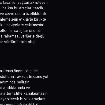
nda tasarruf sağlamak isteyen
, halkın bu araçları tercih
e çevre dostu özellikleri ile
nlemelerin etkisiyle birlikte
akul seviyelere çekilmesini
lerinin satışları önemli
ca rakamsal verilerle değil,
n sürdürülebilir olup
miklerini önemli ölçüde
odellerini revize etmesine yol
nanımında belirgin
at aralıklarında ve
a alternatifle karşılaşmasını
şılayabilecek büyük araçlara
 verimliliği ile dikkat