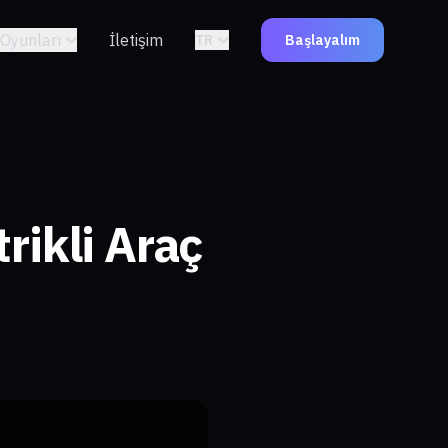
Oyunları
İletişim
TR
Başlayalım
rikli Araç