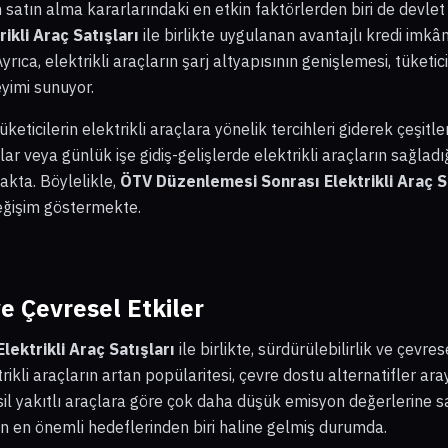
n satın alma kararlarındaki en etkin faktörlerden biri de devlet 
ikli Araç Satışları
ile birlikte uygulanan avantajlı kredi imkânl
yrıca, elektrikli araçların şarj altyapısının genişlemesi, tüket
yimi sunuyor.
ticilerin elektrikli araçlara yönelik tercihleri giderek çeşitlen
ar veya günlük işe gidiş-gelişlerde elektrikli araçların sağladığ
makta. Böylelikle,
ÖTV Düzenlemesi Sonrası Elektrikli Araç S
değişim göstermekte.
ve Çevresel Etkiler
ektrikli Araç Satışları
ile birlikte, sürdürülebilirlik ve çevre
kli araçların artan popülaritesi, çevre dostu alternatifler aray
fosil yakıtlı araçlara göre çok daha düşük emisyon değerlerine
en önemli hedeflerinden biri haline gelmiş durumda.