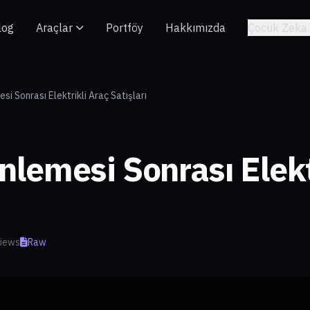
log
Araçlar
Portföy
Hakkımızda
Çocuk Zeka 
i Sonrası Elektrikli Araç Satışları
lemesi Sonrası Elekt
views
Raw