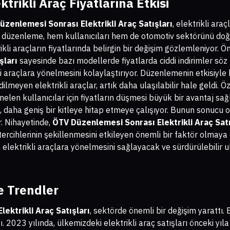
rikli Araç Fiyatlarına Etkisi
zenlemesi Sonrası Elektrikli Araç Satışları
, elektrikli araç
u düzenleme, hem kullanıcıları hem de otomotiv sektörünü doğr
kli araçların fiyatlarında belirgin bir değişim gözlemleniyor. Ö
şları
sayesinde bazı modellerde fiyatlarda ciddi indirimler sö
kli araçlara yönelmesini kolaylaştırıyor. Düzenlemenin etkisiyle
ilmeyen elektrikli araçlar, artık daha ulaşılabilir hale geldi. Ö
elen kullanıcılar için fiyatların düşmesi büyük bir avantaj sağlıy
k, daha geniş bir kitleye hitap etmeye çalışıyor. Bunun sonucu
. Nihayetinde,
ÖTV Düzenlemesi Sonrası Elektrikli Araç Satı
i tercihlerinin şekillenmesini etkileyen önemli bir faktör olma
 elektrikli araçlara yönelmesini sağlayacak ve sürdürülebilir
e Trendler
ektrikli Araç Satışları
, sektörde önemli bir değişim yarattı. 
ttı. 2023 yılında, ülkemizdeki elektrikli araç satışları önceki yı