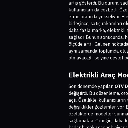
artış gösterdi. Bu durum, sad
kullanıcıları da cezbetti. Öze
etme oranı da yükseliyor. Ele
birleşince, satış rakamları ol
daha fazla marka, elektrikli 
sağladı. Bunun sonucunda, he
ölçüde arttı. Gelinen noktad
aynı zamanda toplumda oluştu
olmayacağı ise yine devlet po
Elektrikli Araç Mo
Son dönemde yapılan
ÖTV Dü
değiştirdi. Bu düzenleme, oto
açtı. Özellikle, kullanıcılar
değişiklikler gözlemleniyor. B
özelliklerde modeller sunmaya
sağlamakta. Örneğin, daha ko
kadar birçok seçenek piyasay