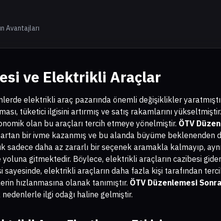
ın Avantajları
i ve Elektrikli Araçlar
rde elektrikli araç pazarında önemli değişiklikler yaratmıştır.
ası, tüketici ilgisini artırmış ve satış rakamlarını yükseltmiştir
konomik olan bu araçları tercih etmeye yönelmiştir.
ÖTV Düzenl
e artan bir ivme kazanmış ve bu alanda büyüme beklenenden de 
rtık sadece daha az zararlı bir seçenek aramakla kalmayıp, ay
yoluna gitmektedir. Böylece, elektrikli araçların cazibesi gid
sayesinde, elektrikli araçların daha fazla kişi tarafından terci
lerin hızlanmasına olanak tanımıştır.
ÖTV Düzenlemesi Sonrası
denlerle ilgi odağı haline gelmiştir.