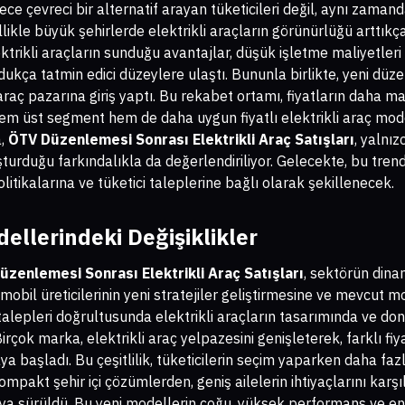
ece çevreci bir alternatif arayan tüketicileri değil, aynı zama
llikle büyük şehirlerde elektrikli araçların görünürlüğü arttıkça
ktrikli araçların sunduğu avantajlar, düşük işletme maliyetleri v
dukça tatmin edici düzeylere ulaştı. Bununla birlikte, yeni düze
araç pazarına giriş yaptı. Bu rekabet ortamı, fiyatların daha m
m üst segment hem de daha uygun fiyatlı elektrikli araç model
a,
ÖTV Düzenlemesi Sonrası Elektrikli Araç Satışları
, yalnız
rduğu farkındalıkla da değerlendiriliyor. Gelecekte, bu trendi
litikalarına ve tüketici taleplerine bağlı olarak şekillenecek.
dellerindeki Değişiklikler
zenlemesi Sonrası Elektrikli Araç Satışları
, sektörün dina
mobil üreticilerinin yeni stratejiler geliştirmesine ve mevcut m
ın talepleri doğrultusunda elektrikli araçların tasarımında ve do
irçok marka, elektrikli araç yelpazesini genişleterek, farklı fiy
 başladı. Bu çeşitlilik, tüketicilerin seçim yaparken daha fazl
mpakt şehir içi çözümlerden, geniş ailelerin ihtiyaçlarını kar
a sürüldü. Bu yeni modellerin çoğu, yüksek performans ve enerji