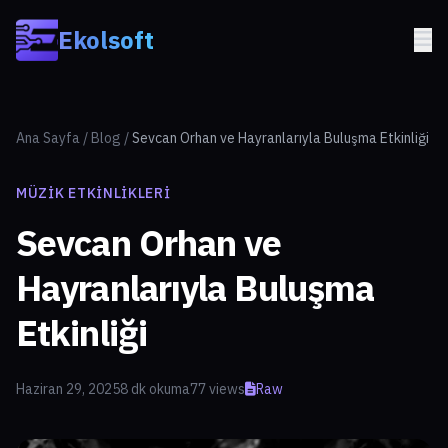
Skip to main content
Ekolsoft
Ana Sayfa
/
Blog
/
Sevcan Orhan ve Hayranlarıyla Buluşma Etkinliği
MÜZIK ETKINLIKLERI
Sevcan Orhan ve
Hayranlarıyla Buluşma
Etkinliği
Haziran 29, 2025
8 dk okuma
77 views
Raw