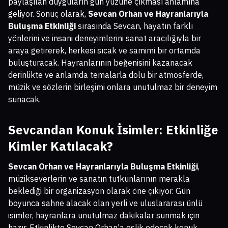
paylaşılan duyguların gün yüzüne çıkması anlamına
geliyor. Sonuç olarak,
Sevcan Orhan ve Hayranlarıyla
Buluşma Etkinliği
sırasında Sevcan, hayatın farklı
yönlerini ve insani deneyimlerini sanat aracılığıyla bir
araya getirerek, herkesi sıcak ve samimi bir ortamda
buluşturacak. Hayranlarının beğenisini kazanacak
derinlikte ve anlamda temalarla dolu bir atmosferde,
müzik ve sözlerin birleşimi onlara unutulmaz bir deneyim
sunacak.
Sevcandan Konuk İsimler: Etkinliğe
Kimler Katılacak?
Sevcan Orhan ve Hayranlarıyla Buluşma Etkinliği
,
müzikseverlerin ve sanatın tutkunlarının merakla
beklediği bir organizasyon olarak öne çıkıyor. Gün
boyunca sahne alacak olan yerli ve uluslararası ünlü
isimler, hayranlara unutulmaz dakikalar sunmak için
hazır. Etkinlikte Sevcan Orhan'a eşlik edecek konuk