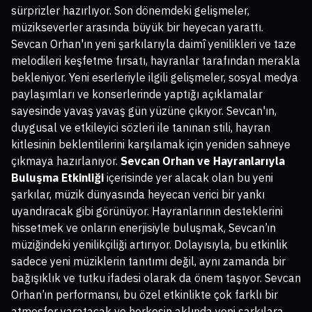
sürprizler hazırlıyor. Son dönemdeki gelişmeler,
müzikseverler arasında büyük bir heyecan yarattı.
Sevcan Orhan'ın yeni şarkılarıyla daimî yenilikleri ve taze
melodileri keşfetme fırsatı, hayranlar tarafından merakla
bekleniyor. Yeni eserleriyle ilgili gelişmeler, sosyal medya
paylaşımları ve konserlerinde yaptığı açıklamalar
sayesinde yavaş yavaş gün yüzüne çıkıyor. Sevcan'ın,
duygusal ve etkileyici sözleri ile tanınan stili, hayran
kitlesinin beklentilerini karşılamak için yeniden sahneye
çıkmaya hazırlanıyor.
Sevcan Orhan ve Hayranlarıyla
Buluşma Etkinliği
içerisinde yer alacak olan bu yeni
şarkılar, müzik dünyasında heyecan verici bir yankı
uyandıracak gibi görünüyor. Hayranlarının desteklerini
hissetmek ve onların enerjisiyle buluşmak, Sevcan’ın
müziğindeki yenilikçiliği artırıyor. Dolayısıyla, bu etkinlik
sadece yeni müziklerin tanıtımı değil, aynı zamanda bir
bağışıklık ve tutku ifadesi olarak da önem taşıyor. Sevcan
Orhan’ın performansı, bu özel etkinlikte çok farklı bir
atmosfer yaratacak ve herkesin aklında yeni şarkılara