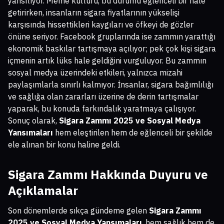
yansıtıyor. Meme kültürü, bu durumu eğlenceli bir hale
getirirken, insanların sigara fiyatlarının yükselişi
karşısında hissettikleri kaygıları ve öfkeyi de gözler
önüne seriyor. Facebook gruplarında ise zammın yarattığı
ekonomik baskılar tartışmaya açılıyor; pek çok kişi sigara
içmenin artık lüks hale geldiğini vurguluyor. Bu zammın
sosyal medya üzerindeki etkileri, yalnızca mizahi
paylaşımlarla sınırlı kalmıyor. İnsanlar, sigara bağımlılığı
ve sağlığa olan zararları üzerine de derin tartışmalar
yaparak, bu konuda farkındalık yaratmaya çalışıyor.
Sonuç olarak,
Sigara Zammı 2025 ve Sosyal Medya
Yansımaları
hem eleştirilen hem de eğlenceli bir şekilde
ele alınan bir konu haline geldi.
Sigara Zammı Hakkında Duyuru ve
Açıklamalar
Son dönemlerde sıkça gündeme gelen
Sigara Zammı
2025 ve Sosyal Medya Yansımaları
, hem sağlık hem de