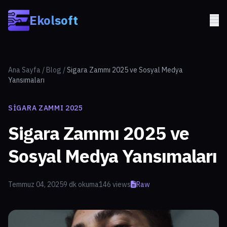
Skip to main content
Ekolsoft
Ana Sayfa
/
Blog
/
Sigara Zammı 2025 ve Sosyal Medya
Yansımaları
SIGARA ZAMMI 2025
Sigara Zammı 2025 ve
Sosyal Medya Yansımaları
Temmuz 04, 2025
9 dk okuma
146 views
Raw