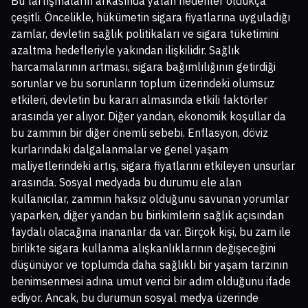
Bu tartışmaların arkasında yatan nedenler oldukça
çeşitli. Öncelikle, hükümetin sigara fiyatlarına uyguladığı
zamlar, devletin sağlık politikaları ve sigara tüketimini
azaltma hedefleriyle yakından ilişkilidir. Sağlık
harcamalarının artması, sigara bağımlılığının getirdiği
sorunlar ve bu sorunların toplum üzerindeki olumsuz
etkileri, devletin bu kararı almasında etkili faktörler
arasında yer alıyor. Diğer yandan, ekonomik koşullar da
bu zammın bir diğer önemli sebebi. Enflasyon, döviz
kurlarındaki dalgalanmalar ve genel yaşam
maliyetlerindeki artış, sigara fiyatlarını etkileyen unsurlar
arasında. Sosyal medyada bu durumu ele alan
kullanıcılar, zammın haksız olduğunu savunan yorumlar
yaparken, diğer yandan bu birikimlerin sağlık açısından
faydalı olacağına inananlar da var. Birçok kişi, bu zam ile
birlikte sigara kullanma alışkanlıklarının değişeceğini
düşünüyor ve toplumda daha sağlıklı bir yaşam tarzının
benimsenmesi adına umut verici bir adım olduğunu ifade
ediyor. Ancak, bu durumun sosyal medya üzerinde