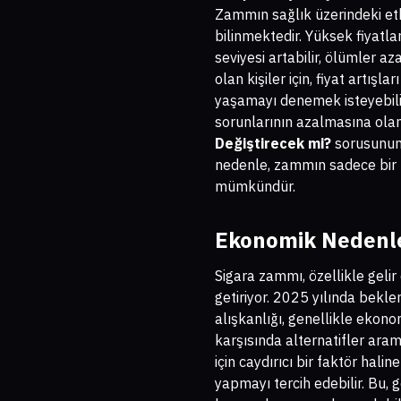
Zammın sağlık üzerindeki etki
bilinmektedir. Yüksek fiyatla
seviyesi artabilir, ölümler a
olan kişiler için, fiyat artış
yaşamayı denemek isteyebilir
sorunlarının azalmasına olan
Değiştirecek mi?
sorusunun 
nedenle, zammın sadece bir 
mümkündür.
Ekonomik Nedenle
Sigara zammı, özellikle geli
getiriyor. 2025 yılında bekle
alışkanlığı, genellikle ekonom
karşısında alternatifler arama
için caydırıcı bir faktör hal
yapmayı tercih edebilir. Bu, 