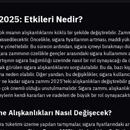
025: Etkileri Nedir?
k insanın alışkanlıklarını köklü bir şekilde değiştirebilir. Zamm
sedilecektir. Öncelikle, sigara fiyatlarının artması, maddi yük
lere yöneltebilir. Bu sürecin ardından, sigara içmeyi bırakmayı düş
igara zammının özellikle gençler arasındaki sigara kullanımını 
artışının sigara bağımlılığı üzerinde nasıl bir rol oynayacağı d
arak görülen sigara alışkanlıklarını sorgulatabilir. Bu da, bazı ki
a neden olabilir. Diğer yandan, bu değişiklikler, sigara kullanıc
r ne kadar sigara zammı 2025'teki alışkanlıkları değiştirebilir gi
de çok önemli olduğu unutulmamalıdır. Sigara zammı, alışkanlık
ylerin kendi kararları ve iradeleri de büyük bir rol oynayacaktı
me Alışkanlıkları Nasıl Değişecek?
a tüketimi üzerine yapılan tartışmalar, sigara fiyatlarındaki art