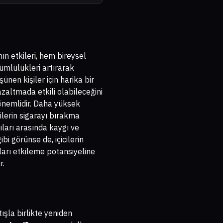
ın etkileri, hem bireysel
ümlülükleri artırarak
ünen kişiler için harika bir
azaltmada etkili olabileceğini
a önemlidir. Daha yüksek
şilerin sigarayı bırakma
ıları arasında kaygı ve
bi görünse de, içicilerin
ları etkileme potansiyeline
r.
ışla birlikte yeniden