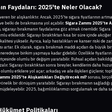
ın Faydaları: 2025'te Neler Olacak?
 veren bir alışkanlıktır. Ancak, 2025'te sigara fiyatlarının artma
ve belki de bırakmasına yol açabilir.
Sigara Zammı 2025'te Al
 sigarayı bırakmanın faydalarına göz atmak önemlidir. Sigara 
mlu etkileridir. Sigarayı bıraktıktan kısa bir süre içinde akciğe
kalitesi yükselir. Ayrıca, kalp hastalıkları ve kanser riski de z
sı artar. Ek olarak, sigara bırakmak maddi açıdan da büyük bir 
 neredeyse birikim yapmaya kadar gidebilir. Özellikle fiyatlar
çesinde olumlu bir değişim yaratabilir. Ruhsal açıdan bakıldığ
azalır. Sigarayı bıraktıktan sonra bireyler, kendilerini daha huzu
lumlu etkilere yol açar; arkadaş ve aile ilişkileri güçlenir, t
ammı 2025'te Alışkanlıkları Değiştirecek mi?
sorusu, birçok
 yönelik bir dönüşüm yaratabilir. Sigarayı bırakmanın sağladığı 
müjdeleyebilir. 2025, bağımlılıklarımızı sorgulamak ve daha sa
ükümet Politikaları