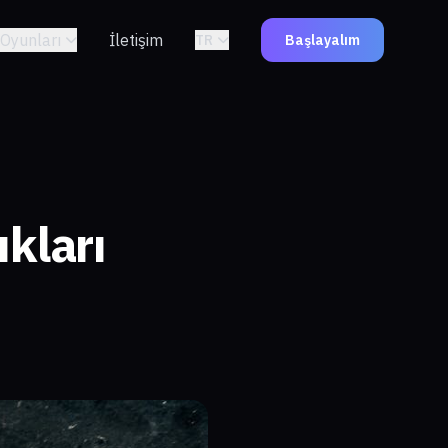
Oyunları
İletişim
TR
Başlayalım
kları