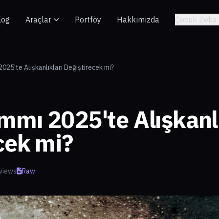
log
Araçlar
Portföy
Hakkımızda
Çocuk Zeka 
025'te Alışkanlıkları Değiştirecek mi?
mmı 2025'te Alışkanlı
cek mi?
views
Raw