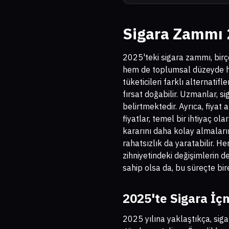
Sigara Zammı 2
2025'teki sigara zammı, birço
hem de toplumsal düzeyde his
tüketicileri farklı alternatif
fırsat doğabilir. Uzmanlar, s
belirtmektedir. Ayrıca, fiyat 
fiyatlar, temel bir ihtiyaç ol
kararını daha kolay almaların
rahatsızlık da yaratabilir. He
zihniyetindeki değişimlerin 
sahip olsa da, bu süreçte bire
2025'te Sigara İç
2025 yılına yaklaştıkça, sigar