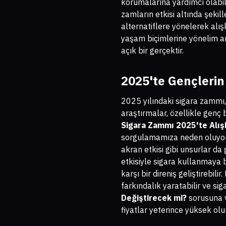
korumalarına yardımcı olabil
zamların etkisi altında şekil
alternatiflere yönelerek alış
yaşam biçimlerine yönelim ar
açık bir gerçektir.
2025'te Gençlerin
2025 yılındaki sigara zammı, g
araştırmalar, özellikle genç b
Sigara Zammı 2025'te Alışk
sorgulamamıza neden oluyor. A
akran etkisi gibi unsurlar d
etkisiyle sigara kullanmaya 
karşı bir direniş geliştirebil
farkındalık yaratabilir ve sig
Değiştirecek mi?
sorusuna v
fiyatlar yeterince yüksek olu