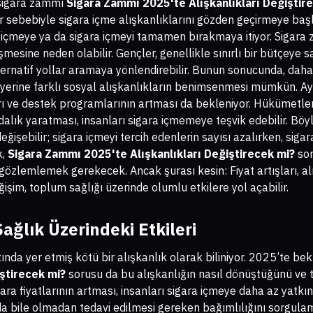
 sigara zammı
Sigara Zammı 2025'te Alışkanlıkları Değiştir
ler sebebiyle sigara içme alışkanlıklarını gözden geçirmeye başla
ra içmeye ya da sigara içmeyi tamamen bırakmaya itiyor. Sigara 
şmesine neden olabilir. Gençler, genellikle sınırlı bir bütçeye 
lternatif yollar aramaya yönlendirebilir. Bunun sonucunda, daha
 yerine farklı sosyal alışkanlıkların benimsenmesi mümkün. A
 ve destek programlarının artması da bekleniyor. Hükümetleri
alık yaratması, insanları sigara içmemeye teşvik edebilir. Böy
ğişebilir; sigara içmeyi tercih edenlerin sayısı azalırken, siga
k,
Sigara Zammı 2025'te Alışkanlıkları Değiştirecek mi?
sor
 gözlemlemek gerekecek. Ancak şurası kesin: Fiyat artışları, al
işim, toplum sağlığı üzerinde olumlu etkilere yol açabilir.
ağlık Üzerindeki Etkileri
ında yer etmiş kötü bir alışkanlık olarak biliniyor. 2025’te b
iştirecek mi?
sorusu da bu alışkanlığın nasıl dönüştüğünü ve t
gara fiyatlarının artması, insanları sigara içmeye daha az yatkın
nda bile olmadan tedavi edilmesi gereken bağımlılığını sorgula