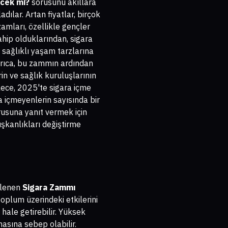
ecek mi?
sorusunu akıllara
dılar. Artan fiyatlar, birçok
zamları, özellikle gençler
sahip olduklarından, sigara
 sağlıklı yaşam tarzlarına
yrıca, bu zammın ardından
n ve sağlık kuruluşlarının
lece, 2025'te sigara içme
ra içmeyenlerin sayısında bir
usuna yanıt vermek için
ışkanlıkları değiştirme
eklenen
Sigara Zammı
oplum üzerindeki etkilerini
 hale getirebilir. Yüksek
masına sebep olabilir.