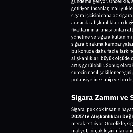
gündeme geliyor. Öncelikle,
getiriyor. İnsanlar, mali yük
sigara içicisini daha az siga
arasında alışkanlıkların deği
fiyatlarının artması onları a
yönelme ve sigara kullanımı
sigara bırakma kampanyaları
bu konuda daha fazla farkınd
alışkanlıkları büyük ölçüde de
artış görülebilir. Sonuç olara
sürecin nasıl şekilleneceğini
potansiyeline sahip ve bu değ
Sigara Zammı ve S
Sigara, pek çok insanın hayat
2025'te Alışkanlıkları Değ
merak ettiriyor. Öncelikle, si
maliyet, birçok kişinin farkı