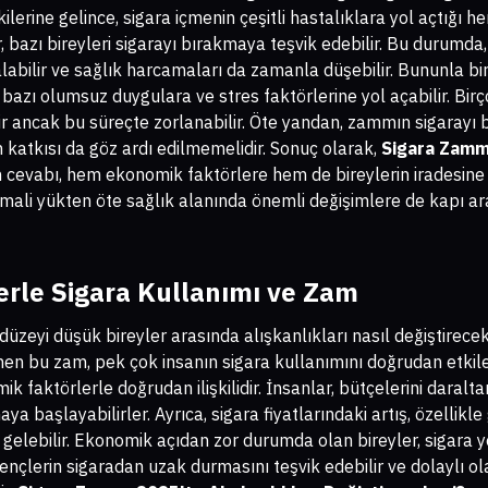
lerine gelince, sigara içmenin çeşitli hastalıklara yol açtığı h
r, bazı bireyleri sigarayı bırakmaya teşvik edebilir. Bu durumd
zalabilir ve sağlık harcamaları da zamanla düşebilir. Bununla bir
ları bazı olumsuz duygulara ve stres faktörlerine yol açabilir. Bir
 ancak bu süreçte zorlanabilir. Öte yandan, zammın sigarayı bı
 katkısı da göz ardı edilmemelidir. Sonuç olarak,
Sigara Zammı
cevabı, hem ekonomik faktörlere hem de bireylerin iradesine b
mali yükten öte sağlık alanında önemli değişimlere de kapı a
rle Sigara Kullanımı ve Zam
r düzeyi düşük bireyler arasında alışkanlıkları nasıl değiştir
nen bu zam, pek çok insanın sigara kullanımını doğrudan etkile
ik faktörlerle doğrudan ilişkilidir. İnsanlar, bütçelerini daralt
ya başlayabilirler. Ayrıca, sigara fiyatlarındaki artış, özellikl
ine gelebilir. Ekonomik açıdan zor durumda olan bireyler, sigara 
gençlerin sigaradan uzak durmasını teşvik edebilir ve dolaylı ol