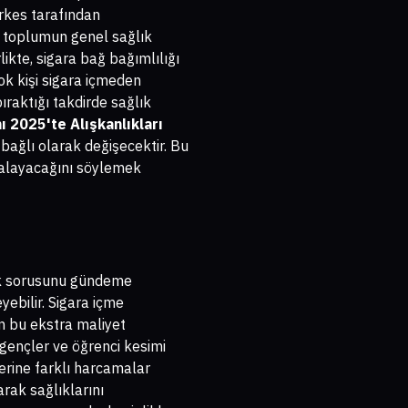
erkes tarafından
a, toplumun genel sağlık
likte, sigara bağ bağımlılığı
çok kişi sigara içmeden
raktığı takdirde sağlık
 2025'te Alışkanlıkları
ağlı olarak değişecektir. Bu
ralayacağını söylemek
ecek sorusunu gündeme
yebilir. Sigara içme
an bu ekstra maliyet
e gençler ve öğrenci kesimi
yerine farklı harcamalar
arak sağlıklarını