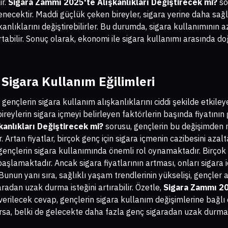
ir.
Sigara Zammı 2025'te Alışkanlıkları Değiştirecek mi?
so
lenecektir. Maddi güçlük çeken bireyler, sigara yerine daha sa
kanlıklarını değiştirebilirler. Bu durumda, sigara kullanımının 
tabilir. Sonuç olarak, ekonomi ile sigara kullanımı arasında d
 Sigara Kullanım Eğilimleri
ençlerin sigara kullanım alışkanlıklarını ciddi şekilde etkileye
ireylerin sigara içmeyi belirleyen faktörlerin başında fiyatının
anlıkları Değiştirecek mi?
sorusu, gençlerin bu değişimden n
rtan fiyatlar, birçok genç için sigara içmenin cazibesini azalta
a gençlerin sigara kullanımında önemli rol oynamaktadır. Birçok
başlamaktadır. Ancak sigara fiyatlarının artması, onları sigara
ir. Bunun yanı sıra, sağlıklı yaşam trendlerinin yükselişi, gençle
aradan uzak durma isteğini artırabilir. Özetle,
Sigara Zammı 202
erilecek cevap, gençlerin sigara kullanım değişimlerine bağlı 
rsa, belki de gelecekte daha fazla genç sigaradan uzak durmayı