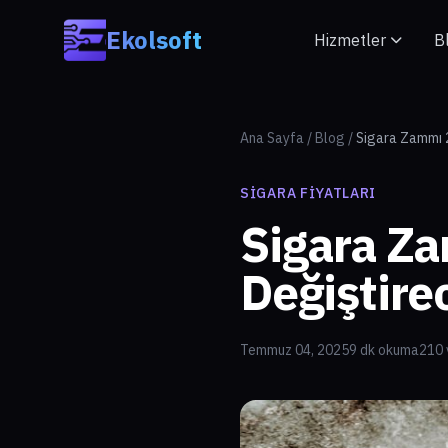
Skip to main content
Ekolsoft
Hizmetler
B
Ana Sayfa
/
Blog
/
Sigara Zammı 2
SIGARA FIYATLARI
Sigara Za
Değiştire
Temmuz 04, 2025
9 dk okuma
210 