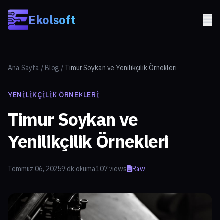
Skip to main content
Ekolsoft
Ana Sayfa
/
Blog
/
Timur Soykan ve Yenilikçilik Örnekleri
YENILIKÇILIK ÖRNEKLERI
Timur Soykan ve
Yenilikçilik Örnekleri
Temmuz 06, 2025
9 dk okuma
107 views
Raw