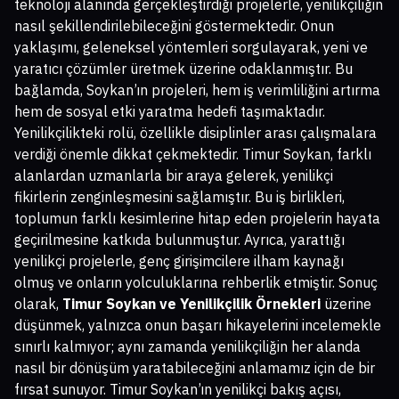
teknoloji alanında gerçekleştirdiği projelerle, yenilikçiliğin
nasıl şekillendirilebileceğini göstermektedir. Onun
yaklaşımı, geleneksel yöntemleri sorgulayarak, yeni ve
yaratıcı çözümler üretmek üzerine odaklanmıştır. Bu
bağlamda, Soykan’ın projeleri, hem iş verimliliğini artırma
hem de sosyal etki yaratma hedefi taşımaktadır.
Yenilikçilikteki rolü, özellikle disiplinler arası çalışmalara
verdiği önemle dikkat çekmektedir. Timur Soykan, farklı
alanlardan uzmanlarla bir araya gelerek, yenilikçi
fikirlerin zenginleşmesini sağlamıştır. Bu iş birlikleri,
toplumun farklı kesimlerine hitap eden projelerin hayata
geçirilmesine katkıda bulunmuştur. Ayrıca, yarattığı
yenilikçi projelerle, genç girişimcilere ilham kaynağı
olmuş ve onların yolculuklarına rehberlik etmiştir. Sonuç
olarak,
Timur Soykan ve Yenilikçilik Örnekleri
üzerine
düşünmek, yalnızca onun başarı hikayelerini incelemekle
sınırlı kalmıyor; aynı zamanda yenilikçiliğin her alanda
nasıl bir dönüşüm yaratabileceğini anlamamız için de bir
fırsat sunuyor. Timur Soykan’ın yenilikçi bakış açısı,