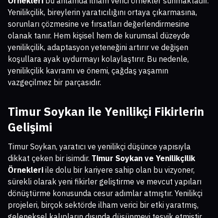
Örnekleri
bu anlamda ilham verici örnekler sunmaktadır.
Yenilikçilik, bireylerin yaratıcılığını ortaya çıkarmasına,
sorunları çözmesine ve fırsatları değerlendirmesine
olanak tanır. Hem kişisel hem de kurumsal düzeyde
yenilikçilik, adaptasyon yeteneğini artırır ve değişen
koşullara ayak uydurmayı kolaylaştırır. Bu nedenle,
yenilikçilik kavramı ve önemi, çağdaş yaşamın
vazgeçilmez bir parçasıdır.
Timur Soykan ile Yenilikçi Fikirlerin
Gelişimi
Timur Soykan, yaratıcı ve yenilikçi düşünce yapısıyla
dikkat çeken bir isimdir.
Timur Soykan ve Yenilikçilik
Örnekleri
ile dolu bir kariyere sahip olan bu vizyoner,
sürekli olarak yeni fikirler geliştirme ve mevcut yapıları
dönüştürme konusunda cesur adımlar atmıştır. Yenilikçi
projeleri, birçok sektörde ilham verici bir etki yaratmış,
geleneksel kalıpların dışında düşünmeyi teşvik etmiştir.