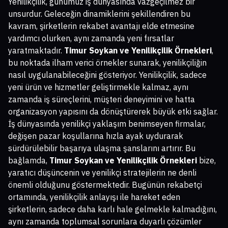
Yenilikçilik, günümüz iş dünyasında vazgeçilmez bir
unsurdur. Geleceğin dinamiklerini şekillendiren bu
kavram, şirketlerin rekabet avantajı elde etmesine
yardımcı olurken, aynı zamanda yeni fırsatlar
yaratmaktadır.
Timur Soykan ve Yenilikçilik Örnekleri
,
bu noktada ilham verici örnekler sunarak, yenilikçiliğin
nasıl uygulanabileceğini gösteriyor. Yenilikçilik, sadece
yeni ürün ve hizmetler geliştirmekle kalmaz, aynı
zamanda iş süreçlerini, müşteri deneyimini ve hatta
organizasyon yapısını da dönüştürerek büyük etki sağlar.
İş dünyasında yenilikçi yaklaşım benimseyen firmalar,
değişen pazar koşullarına hızla ayak uydurarak
sürdürülebilir başarıya ulaşma şanslarını artırır. Bu
bağlamda,
Timur Soykan ve Yenilikçilik Örnekleri
bize,
yaratıcı düşüncenin ve yenilikçi stratejilerin ne denli
önemli olduğunu göstermektedir. Bugünün rekabetçi
ortamında, yenilikçilik anlayışı ile hareket eden
şirketlerin, sadece daha karlı hale gelmekle kalmadığını,
aynı zamanda toplumsal sorunlara duyarlı çözümler