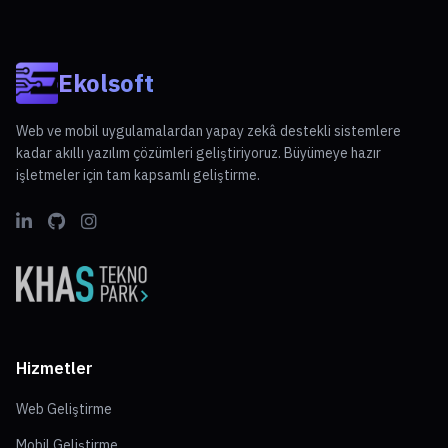
Ekolsoft
Web ve mobil uygulamalardan yapay zekâ destekli sistemlere
kadar akıllı yazılım çözümleri geliştiriyoruz. Büyümeye hazır
işletmeler için tam kapsamlı geliştirme.
Hizmetler
Web Geliştirme
Mobil Geliştirme