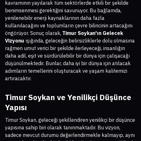
kavramının yayılarak tüm sektörlerde etkili bir şekilde
benimsenmesi gerektiğini savunuyor. Bu bağlamda,
yenilenebilir enerji kaynaklarının daha fazla
kullanılacağını ve toplumların çevre bilincinin artacağını
öngörüyor. Sonuç olarak,
Timur Soykan'ın Gelecek
Vizyonu
ışığında, geleceğin belirsizliklerle dolu olmasına
rağmen umut verici bir şekilde ilerleyeceği, insanlığın
daha adil, eşit ve sürdürülebilir bir dünya için çalışacağı
düşünülmektedir. Bunlar, daha iyi bir dünya için atılacak
adımların temellerini oluşturacak ve yaşam kalitemizi
artıracaktır.
Timur Soykan ve Yenilikçi Düşünce
Yapısı
Timur Soykan, geleceği şekillendiren yenilikçi bir düşünce
yapısına sahip biri olarak tanınmaktadır. Bu vizyon,
sadece mevcut durumu değerlendirmekle kalmayıp, aynı