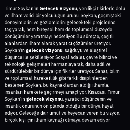
Timur Soykan'ın
Gelecek Vizyonu
, yenilikçi fikirlerle dolu
ve ilham verici bir yolculuğun ürünü. Soykan, geçmişteki
deneyimlerini ve gözlemlerini gelecekteki projelerine
taşıyarak, hem bireysel hem de toplumsal düzeyde
dönüşümler yaratmayı hedefliyor. Bu süreçte, çeşitli
alanlardan ilham alarak yaratıcı çözümler üretiyor.
Soykan’ın
gelecek vizyonu
, sağduyu ve eleştirel
düşünce ile şekilleniyor. Sosyal adalet, çevre bilinci ve
teknolojik gelişmeleri harmanlayarak, daha adil ve
sürdürülebilir bir dünya için fikirler üretiyor. Sanat, bilim
ve toplumsal hareketlilik gibi farklı disiplinlerden
beslenen Soykan, bu kaynaklardan aldığı ilhamla,
insanları harekete geçirmeyi amaçlıyor. Kısacası, Timur
Soykan'ın
gelecek vizyonu
, yaratıcı düşüncenin ve
insanlık onurunun ön planda olduğu bir dünya hayal
ediyor. Geleceğe dair umut ve heyecan veren bu vizyon,
birçok kişi için ilham kaynağı olmaya devam ediyor.