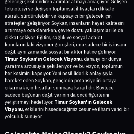
geleceği şekillendiren adımlar atmayı amaçlıyor. Gelişen
teknolojiyi ve değişen toplumsal ihtiyaçları dikkate
alarak, sürdürülebilir ve kapsayıcı bir gelecek için
stratejiler geliştiriyor. Soykan, insanların hayat kalitesini
artırmaya odaklanırken, çevre dostu yaklaşımlar ile de
dikkat çekiyor. Eğitim, sağlık ve sosyal adalet
konularındaki vizyoner görüşleri, onu sadece bir iş insanı
değil, aynı zamanda sosyal bir aktör haline getiriyor.
Timur Soykan'ın Gelecek Vizyonu
, daha iyi bir dünya
yaratma arzusuyla şekilleniyor ve bu vizyon, toplumun
her kesimini kapsıyor. Yeni nesil liderlik anlayışıyla
hareket eden Soykan, gençlerin potansiyelini ortaya
çıkarmak için fırsatlar sunmaya kararlıdır. Böylece,
sadece bugünün değil, yarının da öncü figürlerini
yetiştirmeyi hedefliyor.
Timur Soykan'ın Gelecek
Vizyonu
, etkilerini hissedeceğimiz cesur ve ilham verici bir
yolculuk sunuyor.