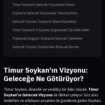
Timur Soykan'ın Gelecek Vizyonunun Önemi
Soykan'ın Gelecek Vizyonunda Teknoloji Rolu
Gelecek Vizyonu: Soykan'ın İlham Kaynakları
Timur Soykan'ın Vizyonunu Uygulamak İçin Adım Adım
Toplumda Değişim: Soykan'ın Gelecek Tahminleri
Gelecek Vizyonu: Soykan'dan Alınacak Dersler
Timur Soykan'ın Vizyonu:
Geleceğe Ne Götürüyor?
Timur Soykan, dinamik ve yenilikçi bir lider olarak,
Timur
Soykan'ın Gelecek Vizyonu
ile dikkat çekiyor. Göz alıcı
hedefleri ve etkileyici projeleri ile gündeme gelen Soykan,