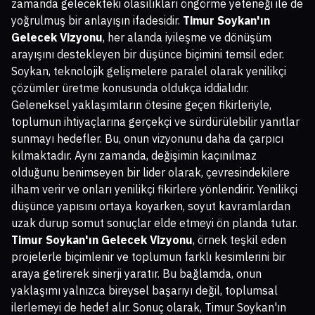
zamanda gelecekteki olasılıkları öngörme yeteneği ile de
yoğrulmuş bir anlayışın ifadesidir.
Timur Soykan'ın
Gelecek Vizyonu
, her alanda iyileşme ve dönüşüm
arayışını destekleyen bir düşünce biçimini temsil eder.
Soykan, teknolojik gelişmelere paralel olarak yenilikçi
çözümler üretme konusunda oldukça iddialıdır.
Geleneksel yaklaşımların ötesine geçen fikirleriyle,
toplumun ihtiyaçlarına gerçekçi ve sürdürülebilir yanıtlar
sunmayı hedefler. Bu, onun vizyonunu daha da çarpıcı
kılmaktadır. Aynı zamanda, değişimin kaçınılmaz
olduğunu benimseyen bir lider olarak, çevresindekilere
ilham verir ve onları yenilikçi fikirlere yönlendirir. Yenilikçi
düşünce yapısını ortaya koyarken, soyut kavramlardan
uzak durup somut sonuçlar elde etmeyi ön planda tutar.
Timur Soykan'ın Gelecek Vizyonu
, örnek teşkil eden
projelerle biçimlenir ve toplumun farklı kesimlerini bir
araya getirerek sinerji yaratır. Bu bağlamda, onun
yaklaşımı yalnızca bireysel başarıyı değil, toplumsal
ilerlemeyi de hedef alır. Sonuç olarak, Timur Soykan'ın