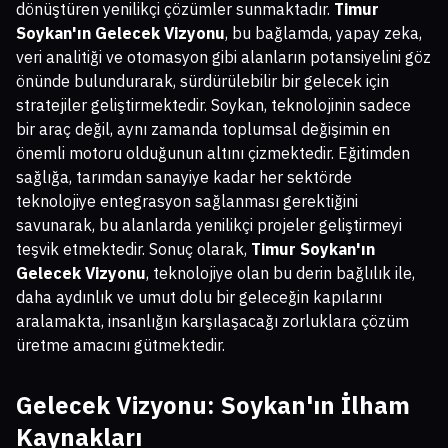
dönüştüren yenilikçi çözümler sunmaktadır.
Timur
Soykan'ın Gelecek Vizyonu
, bu bağlamda, yapay zeka,
veri analitiği ve otomasyon gibi alanların potansiyelini göz
önünde bulundurarak, sürdürülebilir bir gelecek için
stratejiler geliştirmektedir. Soykan, teknolojinin sadece
bir araç değil, aynı zamanda toplumsal değişimin en
önemli motoru olduğunun altını çizmektedir. Eğitimden
sağlığa, tarımdan sanayiye kadar her sektörde
teknolojiye entegrasyon sağlanması gerektiğini
savunarak, bu alanlarda yenilikçi projeler geliştirmeyi
teşvik etmektedir. Sonuç olarak,
Timur Soykan'ın
Gelecek Vizyonu
, teknolojiye olan bu derin bağlılık ile,
daha aydınlık ve umut dolu bir geleceğin kapılarını
aralamakta, insanlığın karşılaşacağı zorluklara çözüm
üretme amacını gütmektedir.
Gelecek Vizyonu: Soykan'ın İlham
Kaynakları