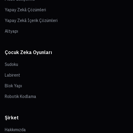
Yapay Zekâ Çözümleri
Yapay Zekâ İçerik Çözümleri
Altyapı
Çocuk Zeka Oyunları
Sudoku
Labirent
Blok Yapı
Robotik Kodlama
Şirket
Hakkımızda