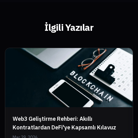
İlgili Yazılar
Web3 Geliştirme Rehberi: Akıllı
Kontratlardan DeFi'ye Kapsamlı Kılavuz
Mar 29, 2026