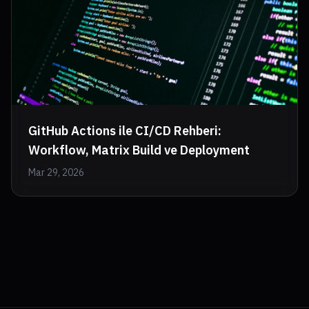
GitHub Actions ile CI/CD Rehberi:
Workflow, Matrix Build ve Deployment
Mar 29, 2026