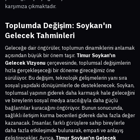
karşımıza çıkmaktadır.
Toplumda Değişim: Soykan'ın
Gelecek Tahminleri
Geleceğe dair öngörüler, toplumun dinamiklerini anlamak
açısından büyük bir önem taşır.
Timur Soykan'ın
Gelecek Vizyonu
çerçevesinde, toplumsal değişimlerin
hızla gerçekleşeceği bir döneme gireceğimiz öne
sürülüyor. Bu değişim, teknolojik gelişmelerin yanı sıra
sosyal yapıdaki dönüşümlerle de desteklenecek. Soykan,
toplumsal yapının giderek daha karmaşık hale geleceğini
ve bireylerin sosyal medya aracılığıyla daha güçlü
bağlantılar kuracağını öngörüyor. Bunun sonucunda,
sağlıklı iletişim kurma becerileri giderek daha fazla değer
kazanacak. İnsanlar, farklı görüşlere sahip bireylerle
daha fazla etkileşimde bulunarak, empati ve anlayış
geliştirecekler. Ayrıca,
Timur Soykan'ın Gelecek