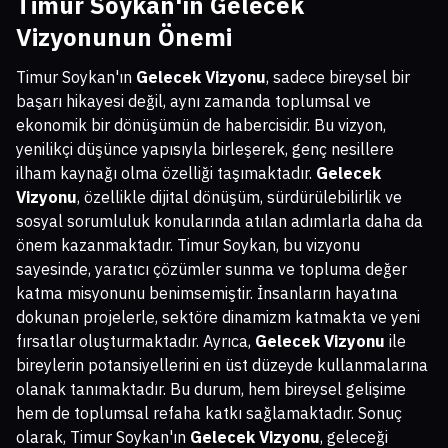
Timur Soykan'ın Gelecek
Vizyonu
nun Önemi
Timur Soykan'ın
Gelecek Vizyonu
, sadece bireysel bir
başarı hikayesi değil, aynı zamanda toplumsal ve
ekonomik bir dönüşümün de habercisidir. Bu vizyon,
yenilikçi düşünce yapısıyla birleşerek, genç nesillere
ilham kaynağı olma özelliği taşımaktadır.
Gelecek
Vizyonu
, özellikle dijital dönüşüm, sürdürülebilirlik ve
sosyal sorumluluk konularında atılan adımlarla daha da
önem kazanmaktadır. Timur Soykan, bu vizyonu
sayesinde, yaratıcı çözümler sunma ve topluma değer
katma misyonunu benimsemiştir. İnsanların hayatına
dokunan projelerle, sektöre dinamizm katmakta ve yeni
fırsatlar oluşturmaktadır. Ayrıca,
Gelecek Vizyonu
ile
bireylerin potansiyellerini en üst düzeyde kullanmalarına
olanak tanımaktadır. Bu durum, hem bireysel gelişime
hem de toplumsal refaha katkı sağlamaktadır. Sonuç
olarak, Timur Soykan'ın
Gelecek Vizyonu
, geleceği