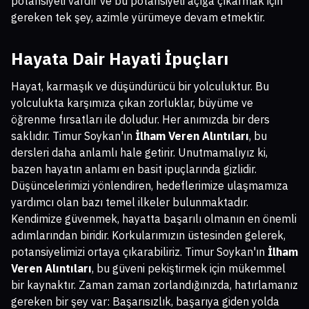
potansiyeli vardır ve bu potansiyeli açığa çıkarmak için
gereken tek şey, azimle yürümeye devam etmektir.
Hayata Dair Hayati İpuçları
Hayat, karmaşık ve düşündürücü bir yolculuktur. Bu
yolculukta karşımıza çıkan zorluklar, büyüme ve
öğrenme fırsatları ile doludur. Her anımızda bir ders
saklıdır. Timur Soykan'ın
İlham Veren Alıntıları
, bu
dersleri daha anlamlı hale getirir. Unutmamalıyız ki,
bazen hayatın anlamı en basit ipuçlarında gizlidir.
Düşüncelerimizi yönlendiren, hedeflerimize ulaşmamıza
yardımcı olan bazı temel ilkeler bulunmaktadır.
Kendimize güvenmek, hayatta başarılı olmanın en önemli
adımlarından biridir. Korkularımızın üstesinden gelerek,
potansiyelimizi ortaya çıkarabiliriz. Timur Soykan'ın
İlham
Veren Alıntıları
, bu güveni pekiştirmek için mükemmel
bir kaynaktır. Zaman zaman zorlandığınızda, hatırlamanız
gereken bir şey var: Başarısızlık, başarıya giden yolda