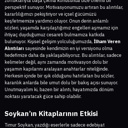
zorluklarıyla başa çıkma konusunda bize önemli bir
perspektif sunuyor. Motivasyonumuzu artıran bu alıntılar,
kararlılığımızı pekiştiriyor ve içsel gücümüzü
keşfetmemize yardımcı oluyor. Onun derin anlamlı
sözleri, yaşamda karşılaştığımız engelleri aşmamız için
ihtiyaç duyduğumuz cesareti bulmamıza katkıda
bulunuyor. Kişisel gelişim yolculuğumuzda,
İlham Veren
Alıntıları
sayesinde kendimizin en iyi versiyonu olma
hedefimize daha da yaklaşabiliyoruz. Bu alıntılar, sadece
kelimeler değil, aynı zamanda motivasyon dolu bir
yaşamın kapılarını aralayan anahtarlar niteliğinde.
Herkesin içinde bir ışık olduğunu hatırlatan bu sözler,
karanlık anlarda bile umut dolu bir bakış açısı sunuyor.
Unutmayalım ki, bazen bir alıntı, hayatımızda dönüm
noktası yaratacak güce sahip olabilir.
Soykan’ın Kitaplarının Etkisi
Timur Soykan, yazdığı eserlerle sadece edebiyat