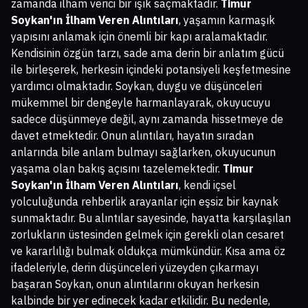
zamanda ilham verici bir ışık saçmaktadır.
Timur
Soykan'ın İlham Veren Alıntıları
, yaşamın karmaşık
yapısını anlamak için önemli bir kapı aralamaktadır.
Kendisinin özgün tarzı, sade ama derin bir anlatım gücü
ile birleşerek, herkesin içindeki potansiyeli keşfetmesine
yardımcı olmaktadır. Soykan, duygu ve düşünceleri
mükemmel bir dengeyle harmanlayarak, okuyucuyu
sadece düşünmeye değil, aynı zamanda hissetmeye de
davet etmektedir. Onun alıntıları, hayatın sıradan
anlarında bile anlam bulmayı sağlarken, okuyucunun
yaşama olan bakış açısını tazelemektedir.
Timur
Soykan'ın İlham Veren Alıntıları
, kendi içsel
yolculuğunda rehberlik arayanlar için eşsiz bir kaynak
sunmaktadır. Bu alıntılar sayesinde, hayatta karşılaşılan
zorlukların üstesinden gelmek için gerekli olan cesaret
ve kararlılığı bulmak oldukça mümkündür. Kısa ama öz
ifadeleriyle, derin düşünceleri yüzeyden çıkarmayı
başaran Soykan, onun alıntılarını okuyan herkesin
kalbinde bir yer edinecek kadar etkilidir. Bu nedenle,