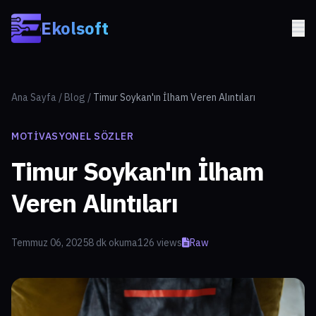
Skip to main content
Ekolsoft
Ana Sayfa
/
Blog
/
Timur Soykan'ın İlham Veren Alıntıları
MOTIVASYONEL SÖZLER
Timur Soykan'ın İlham
Veren Alıntıları
Temmuz 06, 2025
8 dk okuma
126 views
Raw