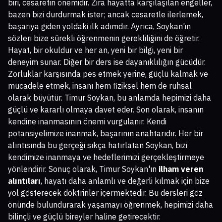
biri, cesaretin önemidir. Zira hayatta karşılaşılan engeller,
bazen bizi durdurmak ister; ancak cesaretle ilerlemek,
başarıya giden yoldaki ilk adımdır. Ayrıca, Soykan’ın
sözleri bize sürekli öğrenmenin gerekliliğini de öğretir.
Hayat, bir okuldur ve her an, yeni bir bilgi, yeni bir
deneyim sunar. Diğer bir ders ise dayanıklılığın gücüdür.
Zorluklar karşısında pes etmek yerine, güçlü kalmak ve
mücadele etmek, insanı hem fiziksel hem de ruhsal
olarak büyütür. Timur Soykan, bu anlamda hepimizi daha
güçlü ve kararlı olmaya davet eder. Son olarak, insanın
kendine inanmasının önemi vurgulanır. Kendi
potansiyelimize inanmak, başarının anahtarıdır. Her bir
alıntısında bu gerçeği sıkça hatırlatan Soykan, bizi
kendimize inanmaya ve hedeflerimizi gerçekleştirmeye
yönlendirir. Sonuç olarak, Timur Soykan'ın
ilham veren
alıntıları
, hayatı daha anlamlı ve değerli kılmak için bize
yol gösterecek doktrinler içermektedir. Bu dersleri göz
önünde bulundurarak yaşamayı öğrenmek, hepimizi daha
bilinçli ve güçlü bireyler haline getirecektir.