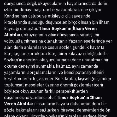
dünyasında değil, okuyucularının hayatlarında da derin
izler bırakmayı başaran bir yazar olarak öne çıkıyor.
Kendine has üslubu ve etkileyici dili sayesinde
kitaplarında sunduğu düşünceler, birçok insan için ilham
kaynağı olmuştur.
Timur Soykan'ın İlham Veren
Alıntıları
, okuyucunun zihin dünyasında sıradışı bir
yolculuğa çıkmasına olanak tanır. Yazarın eserlerinde yer
alan derin anlamlar ve cesur sözler, gündelik hayatta
karşılaşılan zorluklara karşı birer kılavuz niteliğindedir.
Soykan’ın eserleri, okuyucularına sadece unutulmaz bir
okuma deneyimi sunmakla kalmaz, aynı zamanda
yaşamlarını sorgulamalarını ve kendi potansiyellerini
keşfetmelerini teşvik eder. Bu kitaplar, kişisel gelişimden
toplumsal meseleler üzerine önemli gözlemler içerir;
böylece okuyucunun farklı perspektiflerden
düşünmesine yardımcı olur.
Timur Soykan'ın İlham
Veren Alıntıları
, insanların hayata daha umut dolu bir
gözle bakmalarını sağlarken, bireysel deneyimleri de ön
plana çıkarır. Timothy Soykan’ın kitapları, sadece birer