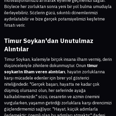
motivasyonumuzu artırarak eyleme geçmemizi sağlar.
Böylece her zorluktan sonra yeni bir yol bulma umuduyla
ilerleyebiliriz. Sözlerin gücü, sıkıntılı dönemlerimizi
aydınlatabilir ve bize gerçek potansiyelimizi keşfetme
fırsatı verir.
Timur Soykan'dan Unutulmaz
Alıntılar
Timur Soykan, kalemiyle birçok insana ilham vermiş, derin
düşünceleriyle zihinlere dokunmuştur. Onun
timur
soykan’ın ilham veren alıntıları
, hayatın zorluklarına
karşı mücadele edenler için birer yol gösterici
niteliğindedir. "Gerçek başarı, hayatta ne kadar çok
düşmüş olursanız olun, her seferinde ayağa
kalkabilmenizdir." sözü, cesaretin ve azmin önemini
vurgularken, yaşamın getirdiği zorluklara karşı direncimizi
güçlendirmemizi sağlıyor. "Hayat, küçük adımlarla
ilerlemektir; önemli olan bu adımları atmaktır." ifadesi,