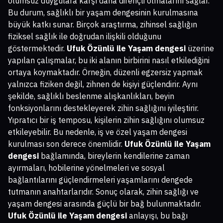
olumsuz duygulara karşı daha dirençli olmalarını sağlar.
Bu durum, sağlıklı bir yaşam dengesinin kurulmasına
büyük katkı sunar. Birçok araştırma, zihinsel sağlığın
fiziksel sağlık ile doğrudan ilişkili olduğunu
göstermektedir.
Ufuk Özünlü ile Yaşam dengesi
üzerine
yapılan çalışmalar, bu iki alanın birbirini nasıl etkilediğini
ortaya koymaktadır. Örneğin, düzenli egzersiz yapmak
yalnızca fiziken değil, zihnen de kişiyi güçlendirir. Aynı
şekilde, sağlıklı beslenme alışkanlıkları, beyin
fonksiyonlarını destekleyerek zihin sağlığını iyileştirir.
Yıpratıcı bir iş temposu, kişilerin zihin sağlığını olumsuz
etkileyebilir. Bu nedenle, iş ve özel yaşam dengesi
kurulması son derece önemlidir.
Ufuk Özünlü ile Yaşam
dengesi
bağlamında, bireylerin kendilerine zaman
ayırmaları, hobilerine yönelmeleri ve sosyal
bağlantılarını güçlendirmeleri yaşamlarını dengede
tutmanın anahtarlarıdır. Sonuç olarak, zihin sağlığı ve
yaşam dengesi arasında güçlü bir bağ bulunmaktadır.
Ufuk Özünlü ile Yaşam dengesi
anlayışı, bu bağı