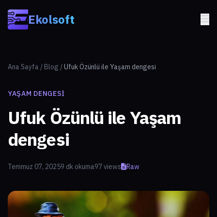
Skip to main content
Ekolsoft
Ana Sayfa
/
Blog
/
Ufuk Özünlü ile Yaşam dengesi
YAŞAM DENGESI
Ufuk Özünlü ile Yaşam
dengesi
Temmuz 07, 2025
9 dk okuma
97 views
Raw