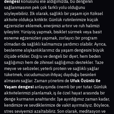
dengesi
konusunu ele aldığımızda, bu dengenin
sağlanmasının pek çok farklı yolu olduğunu
söyleyebiliriz. İlk olarak, sağlıklı bir yaşam için fiziksel
aktivite oldukça kritiktir. Günlük rutinlerimize küçük
egzersizler eklemek, enerjimizi artırır ve ruh halimizi
iyileştirir. Yürüyüş yapmak, bisiklet sürmek veya basit
esneme egzersizleri yapmak, zorlayıcı bir program
olmadan da sağlıklı kalmamıza yardımcı olabilir. Ayrıca,
beslenme alışkanlıklarımız da yaşam dengesini büyük
ölçüde etkiler. Doğru ve dengeli bir diyet, hem beden
sağlığımızı hem de zihinsel sağlığımızı destekler. Taze
meyve ve sebzeler, yeterli protein ve sağlıklı yağlar
tüketmek, vücudumuzun ihtiyaç duyduğu besinleri
almasını sağlar. Zaman yönetimi de
Ufuk Özünlü ile
Yaşam dengesi
anlayışında önemli bir yer tutar. Günlük
aktivitelerimizi planlamak, iş ile özel hayat arasında bir
denge kurmanın anahtarıdır. İşe ayırdığımız zaman kadar,
kendimize ve sevdiklerimize de vakit ayırmalıyız. Böylece,
stres seviyemizi azaltabiliriz. Son olarak, meditasyon ve