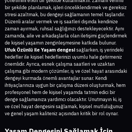
yönetimini etkin bir şekilde kullanmaktır. Zamanı verimli
bir şekilde planlamak, işleri önceliklendirmek ve gereksiz
stresi azaltmak, bu dengeyi sağlamanın temel taşlarıdır.
Düzenli aralar vermek ve iş saatleri dışında kendinize
zaman ayırmak, ruhsal sağlığınızı destekleyecektir. Aynı
zamanda, aile ve arkadaşlarla olan iletişimi güçlendirmek
de kişisel yaşamın zenginleşmesine katkıda bulunur.
Ufuk Özünlü ile Yaşam dengesi
sağlarken, iş yerindeki
hedefler ile kişisel hedeflerinizi uyumlu hale getirmeniz
önemlidir. Ayrıca, esnek çalışma saatleri ve uzaktan
çalışma gibi modern çözümler, iş ve özel hayat arasındaki
dengeyi kurmada önemli avantajlar sunar. Kendi
ihtiyaçlarınıza uygun bir çalışma düzeni oluşturmak, hem
profesyonel hem de kişisel yaşamda tatmin edici bir
denge sağlamanıza yardımcı olacaktır. Unutmayın ki, iş
ve özel hayat dengesini sağlamak, kişisel mutluluğunuz
ve genel yaşam kaliteniz açısından kritik bir rol oynar.
Yaşam Dengesini Sağlamak İçin