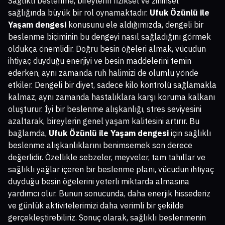
Sağlıklı beslenme, bireylerin fiziksel ve zihinsel
sağlığında büyük bir rol oynamaktadır.
Ufuk Özünlü ile
Yaşam dengesi
konusunu ele aldığımızda, dengeli bir
beslenme biçiminin bu dengeyi nasıl sağladığını görmek
oldukça önemlidir. Doğru besin öğeleri almak, vücudun
ihtiyaç duyduğu enerjiyi ve besin maddelerini temin
ederken, aynı zamanda ruh halimizi de olumlu yönde
etkiler. Dengeli bir diyet, sadece kilo kontrolü sağlamakla
kalmaz, aynı zamanda hastalıklara karşı koruma kalkanı
oluşturur. İyi bir beslenme alışkanlığı, stres seviyesini
azaltarak, bireylerin genel yaşam kalitesini artırır. Bu
bağlamda,
Ufuk Özünlü ile Yaşam dengesi
için sağlıklı
beslenme alışkanlıklarını benimsemek son derece
değerlidir. Özellikle sebzeler, meyveler, tam tahıllar ve
sağlıklı yağlar içeren bir beslenme planı, vücudun ihtiyaç
duyduğu besin ögelerini yeterli miktarda almasına
yardımcı olur. Bunun sonucunda, daha enerjik hissederiz
ve günlük aktivitelerimizi daha verimli bir şekilde
gerçekleştirebiliriz. Sonuç olarak, sağlıklı beslenmenin