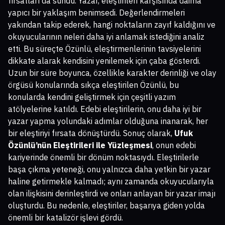
fırsatları da sundu. Yazar, eleştirileri karşısında daima
yapıcı bir yaklaşım benimsedi. Değerlendirmeleri
yakından takip ederek, hangi noktaların zayıf kaldığını ve
okuyucularının neleri daha iyi anlamak istediğini analiz
etti. Bu süreçte Özünlü, eleştirmenlerinin tavsiyelerini
dikkate alarak kendisini yenilemek için çaba gösterdi.
Uzun bir süre boyunca, özellikle karakter derinliği ve olay
örgüsü konularında sıkça eleştirilen Özünlü, bu
konularda kendini geliştirmek için çeşitli yazım
atölyelerine katıldı. Edebi eleştirilerin, onu daha iyi bir
yazar yapma yolundaki adımlar olduğuna inanarak, her
bir eleştiriyi fırsata dönüştürdü. Sonuç olarak,
Ufuk
Özünlü’nün Eleştirileri ile Yüzleşmesi
, onun edebi
kariyerinde önemli bir dönüm noktasıydı. Eleştirilerle
başa çıkma yeteneği, onu yalnızca daha yetkin bir yazar
haline getirmekle kalmadı; aynı zamanda okuyucularıyla
olan ilişkisini derinleştirdi ve onları anlayan bir yazar imajı
oluşturdu. Bu nedenle, eleştiriler, başarıya giden yolda
önemli bir katalizör işlevi gördü.