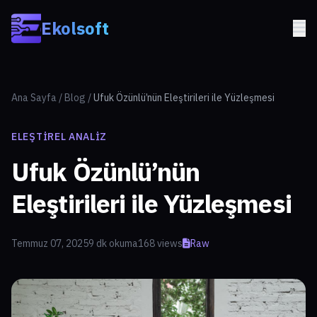
Skip to main content
Ekolsoft
Ana Sayfa
/
Blog
/
Ufuk Özünlü’nün Eleştirileri ile Yüzleşmesi
ELEŞTIREL ANALIZ
Ufuk Özünlü’nün
Eleştirileri ile Yüzleşmesi
Temmuz 07, 2025
9 dk okuma
168 views
Raw