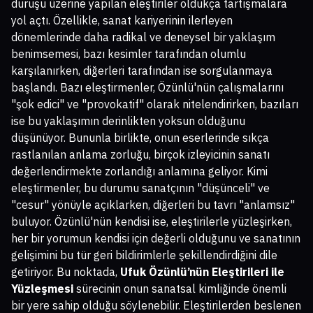
duruşu üzerine yapılan eleştiriler oldukça tartışmalara
yol açtı. Özellikle, sanat kariyerinin ilerleyen
dönemlerinde daha radikal ve deneysel bir yaklaşım
benimsemesi, bazı kesimler tarafından olumlu
karşılanırken, diğerleri tarafından ise sorgulanmaya
başlandı. Bazı eleştirmenler, Özünlü'nün çalışmalarını
"şok edici" ve "provokatif" olarak nitelendirirken, bazıları
ise bu yaklaşımın derinlikten yoksun olduğunu
düşünüyor. Bununla birlikte, onun eserlerinde sıkça
rastlanılan anlama zorluğu, birçok izleyicinin sanatı
değerlendirmekte zorlandığı anlamına geliyor. Kimi
eleştirmenler, bu durumu sanatçının "düşünceli" ve
"cesur" yönüyle açıklarken, diğerleri bu tavrı "anlamsız"
buluyor. Özünlü'nün kendisi ise, eleştirilerle yüzleşirken,
her bir yorumun kendisi için değerli olduğunu ve sanatının
gelişimini bu tür geri bildirimlerle şekillendirdiğini dile
getiriyor. Bu noktada,
Ufuk Özünlü’nün Eleştirileri ile
Yüzleşmesi
sürecinin onun sanatsal kimliğinde önemli
bir yere sahip olduğu söylenebilir. Eleştirilerden beslenen