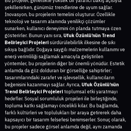
Bu projeler, genellikle yüksek bir yaratıcı bakış açısıyla
şekillenirken, günümüz trendlerine de uyum sağlar.
İnovasyon, bu projelerin temelini oluşturur. Özellikle
teknoloji ve tasarım alanında yenilikçi çözümler
sunarken, kullanıcı deneyimini ön planda tutmaya özen
gösterirler. Bunun yanı sıra,
Ufuk Özünlü’nün Trend
Belirleyici Projeleri
sürdürülebilirlik ilkesine de sıkı
sıkıya bağlıdır. Doğaya saygılı malzemelerin kullanımı ve
enerji verimliliği sağlamak amacıyla geliştirilen
yöntemler, bu projelerin diğer bir önemli yönüdür. Estetik
anlamda da göz dolduran bir görselliğe sahiptirler;
tasarımlarındaki zarafet ve işlevsellik, kullanıcıların
beğenisini kazanmayı sağlar. Ayrıca,
Ufuk Özünlü’nün
Trend Belirleyici Projeleri
toplumsal etki yaratmayı
hedefler. Sosyal sorumluluk projeleri ile birleştiğinde,
topluma katkı sağlamayı öncelikli kılar. Bu bağlamda,
farklı kültürleri ve toplulukları bir araya getirerek daha
kapsayıcı bir tasarım felsefesi benimserler. Sonuç olarak,
bu projeler sadece görsel anlamda değil, aynı zamanda