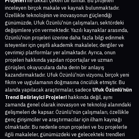
Projeleri
ile dikkat çeken bir isimdir. Bu projeleri
inceleyen birçok makale ve kaynak bulunmaktadır.
Özellikle teknolojinin ve inovasyonun güçlendiği
günümüzde, Ufuk Özünlü'nün çalışmaları, sektördeki
değişimlere yön vermektedir. Yazılı kaynaklar arasında,
Özünlü'nün projeleri üzerine daha fazla bilgi edinmek
isteyenler için çeşitli akademik makaleler, dergiler ve
çevrimiçi platformlar yer almaktadır. Ayrıca, onun
projeleri hakkında yapılan röportajlar ve uzman
görüşleri, okuyuculara daha derin bir anlayış
kazandırmaktadır. Ufuk Özünlü'nün vizyonu, birçok yeni
fikrin ve uygulamanın doğmasına öncülük etmiştir. Bu
alanda yapılacak araştırmalar, sadece
Ufuk Özünlü’nün
Trend Belirleyici Projeleri
hakkında değil, aynı
zamanda genel olarak inovasyon ve teknoloji alanındaki
gelişmeleri de kapsar. Özünlü'nün çalışmaları, özellikle
genç girişimciler ve araştırmacılar için ilham kaynağı
olmaktadır. Bu nedenle onun projeleri ve bu projelerle
ilgili makaleler, günümüzdeki ve gelecekteki trendleri