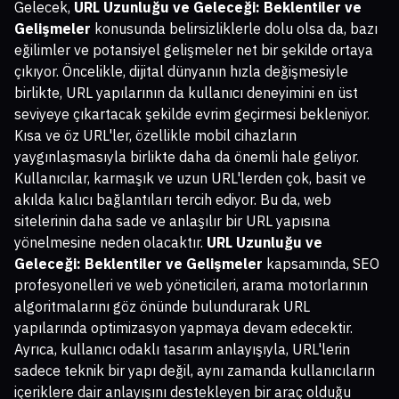
Gelecek,
URL Uzunluğu ve Geleceği: Beklentiler ve
Gelişmeler
konusunda belirsizliklerle dolu olsa da, bazı
eğilimler ve potansiyel gelişmeler net bir şekilde ortaya
çıkıyor. Öncelikle, dijital dünyanın hızla değişmesiyle
birlikte, URL yapılarının da kullanıcı deneyimini en üst
seviyeye çıkartacak şekilde evrim geçirmesi bekleniyor.
Kısa ve öz URL'ler, özellikle mobil cihazların
yaygınlaşmasıyla birlikte daha da önemli hale geliyor.
Kullanıcılar, karmaşık ve uzun URL'lerden çok, basit ve
akılda kalıcı bağlantıları tercih ediyor. Bu da, web
sitelerinin daha sade ve anlaşılır bir URL yapısına
yönelmesine neden olacaktır.
URL Uzunluğu ve
Geleceği: Beklentiler ve Gelişmeler
kapsamında, SEO
profesyonelleri ve web yöneticileri, arama motorlarının
algoritmalarını göz önünde bulundurarak URL
yapılarında optimizasyon yapmaya devam edecektir.
Ayrıca, kullanıcı odaklı tasarım anlayışıyla, URL'lerin
sadece teknik bir yapı değil, aynı zamanda kullanıcıların
içeriklere dair anlayışını destekleyen bir araç olduğu