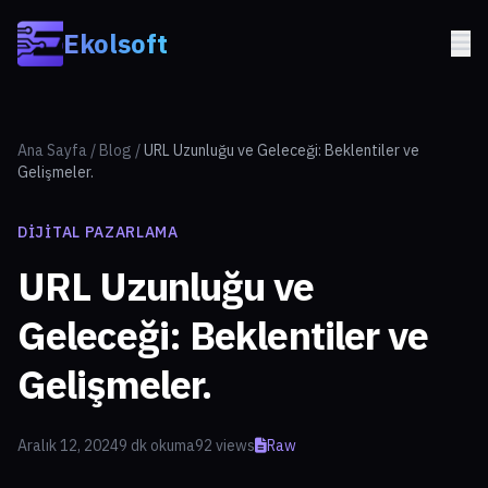
Skip to main content
Ekolsoft
Ana Sayfa
/
Blog
/
URL Uzunluğu ve Geleceği: Beklentiler ve
Gelişmeler.
DIJITAL PAZARLAMA
URL Uzunluğu ve
Geleceği: Beklentiler ve
Gelişmeler.
Aralık 12, 2024
9 dk okuma
92 views
Raw