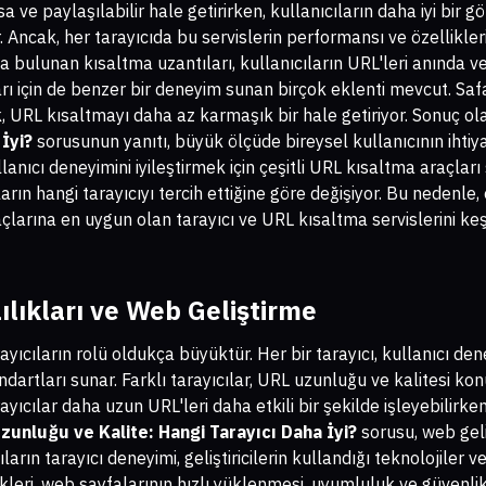
a ve paylaşılabilir hale getirirken, kullanıcıların daha iyi bir
Ancak, her tarayıcıda bu servislerin performansı ve özellikleri 
a bulunan kısaltma uzantıları, kullanıcıların URL'leri anında 
arı için de benzer bir deneyim sunan birçok eklenti mevcut. Safa
k, URL kısaltmayı daha az karmaşık bir hale getiriyor. Sonuç ol
 İyi?
sorusunun yanıtı, büyük ölçüde bireysel kullanıcının ihtiy
kullanıcı deneyimini iyileştirmek için çeşitli URL kısaltma araçla
ların hangi tarayıcıyı tercih ettiğine göre değişiyor. Bu nedenle
tiyaçlarına en uygun olan tarayıcı ve URL kısaltma servislerini
lılıkları ve Web Geliştirme
yıcıların rolü oldukça büyüktür. Her bir tarayıcı, kullanıcı dene
dartları sunar. Farklı tarayıcılar, URL uzunluğu ve kalitesi ko
rayıcılar daha uzun URL'leri daha etkili bir şekilde işleyebilirken
zunluğu ve Kalite: Hangi Tarayıcı Daha İyi?
sorusu, web gelişt
arın tarayıcı deneyimi, geliştiricilerin kullandığı teknolojiler
enekleri, web sayfalarının hızlı yüklenmesi, uyumluluk ve güvenli