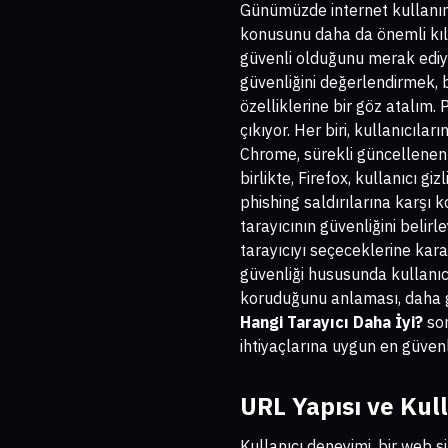
Günümüzde internet kullanımı
konusunu daha da önemli kılı
güvenli olduğunu merak ediy
güvenliğini değerlendirmek, bi
özelliklerine bir göz atalım.
çıkıyor. Her biri, kullanıcıla
Chrome, sürekli güncellenen g
birlikte, Firefox, kullanıcı g
phishing saldırılarına karşı k
tarayıcının güvenliğini belir
tarayıcıyı seçeceklerine kara
güvenliği hususunda kullanıcı
koruduğunu anlaması, daha gü
Hangi Tarayıcı Daha İyi?
sor
ihtiyaçlarına uygun en güvenli
URL Yapısı ve Kul
Kullanıcı deneyimi, bir web s