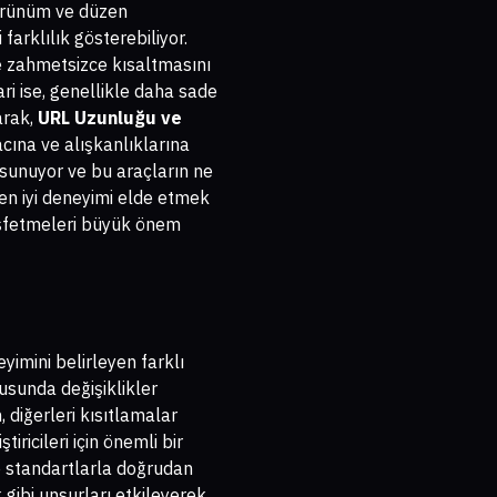
 görünüm ve düzen
farklılık gösterebiliyor.
ve zahmetsizce kısaltmasını
ri ise, genellikle daha sade
arak,
URL Uzunluğu ve
acına ve alışkanlıklarına
rı sunuyor ve bu araçların ne
, en iyi deneyimi elde etmek
 keşfetmeleri büyük önem
yimini belirleyen farklı
nusunda değişiklikler
, diğerleri kısıtlamalar
iricileri için önemli bir
 ve standartlarla doğrudan
k gibi unsurları etkileyerek