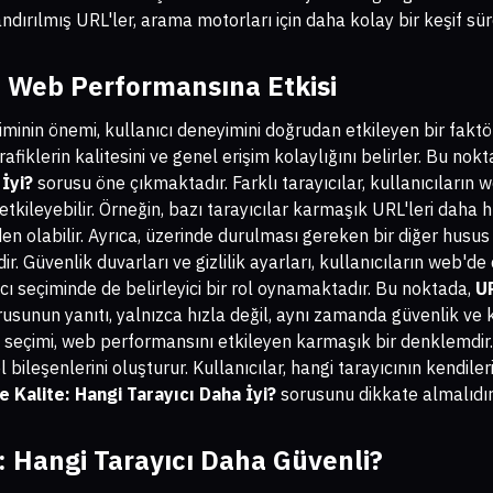
ndırılmış URL'ler, arama motorları için daha kolay bir keşif sür
n Web Performansına Etkisi
inin önemi, kullanıcı deneyimini doğrudan etkileyen bir faktörd
afiklerin kalitesini ve genel erişim kolaylığını belirler. Bu nok
 İyi?
sorusu öne çıkmaktadır. Farklı tarayıcılar, kullanıcıların w
ileyebilir. Örneğin, bazı tarayıcılar karmaşık URL'leri daha hız
olabilir. Ayrıca, üzerinde durulması gereken bir diğer husus da
ir. Güvenlik duvarları ve gizlilik ayarları, kullanıcıların web'd
cı seçiminde de belirleyici bir rol oynamaktadır. Bu noktada,
U
usunun yanıtı, yalnızca hızla değil, aynı zamanda güvenlik ve 
yıcı seçimi, web performansını etkileyen karmaşık bir denklemdir.
ileşenlerini oluşturur. Kullanıcılar, hangi tarayıcının kendil
 Kalite: Hangi Tarayıcı Daha İyi?
sorusunu dikkate almalıdır
i: Hangi Tarayıcı Daha Güvenli?