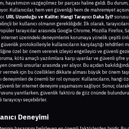
, hayatımızın vazgeçilmez bir parçası haline geldi. Bu durum, t
yor. Kullanıcılar, hem veri güvenliği hem de mahremiyet açısın
or.
URL Uzunluğu ve Kalite: Hangi Tarayıcı Daha İyi?
sorusu i
linçli bir kullanıcı olmanın gerekliliğidir. İlk olarak, tarayıcıl
 Popüler tarayıcılar arasında Google Chrome, Mozilla Firefox, 
rın internet üzerindeki deneyimlerini korumaya yönelik çeşitli ön
üvenlik protokolleriyle kullanıcıların karşılaştığı tehditleri 
izliliğine özel bir önem vererek izleyici engelleyici ve güvenli g
oruma, kötü amaçlı yazılımlara karşı uyarılar ve güvenli şifre yöne
leyen önemli unsurlar arasında yer alıyor. Bu açıdan bakıldığında
r vermek için bu özellikleri dikkate alması büyük bir önem taşıy
 deneyimleri de önemli bir rol oynuyor. Kullanıcıların, hangi öze
venli bir internet deneyimi yaşamasını sağlıyor. Sonuç olara
usunu yanıtlarken, güvenlik faktörü de göz önünde bulundurulm
 tarayıcıyı seçebilirler.
lanıcı Deneyimi
itesinin başarısını belirleyen en önemli faktörlerden biridir. Bu