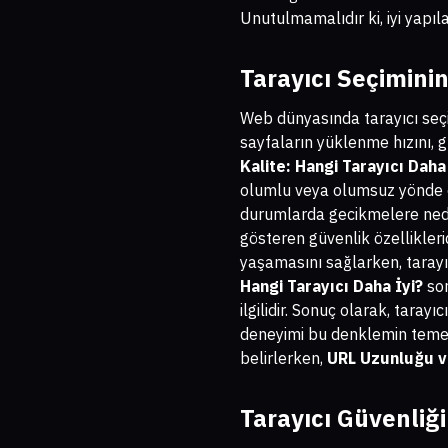
Unutulmamalıdır ki, iyi yapıla
Tarayıcı Seçimini
Web dünyasında tarayıcı seçim
sayfaların yüklenme hızını, gr
Kalite: Hangi Tarayıcı Daha
olumlu veya olumsuz yönde etk
durumlarda gecikmelere neden 
gösteren güvenlik özelliklerid
yaşamasını sağlarken, tarayı
Hangi Tarayıcı Daha İyi?
sor
ilgilidir. Sonuç olarak, tara
deneyimi bu denklemin temel b
belirlerken,
URL Uzunluğu ve
Tarayıcı Güvenliğ