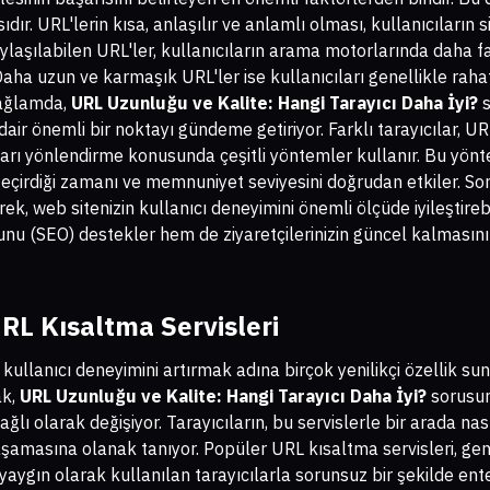
dır. URL'lerin kısa, anlaşılır ve anlamlı olması, kullanıcıların s
ylaşılabilen URL'ler, kullanıcıların arama motorlarında daha f
ha uzun ve karmaşık URL'ler ise kullanıcıları genellikle rahats
bağlamda,
URL Uzunluğu ve Kalite: Hangi Tarayıcı Daha İyi?
s
 dair önemli bir noktayı gündeme getiriyor. Farklı tarayıcılar, 
ıları yönlendirme konusunda çeşitli yöntemler kullanır. Bu yönte
eçirdiği zamanı ve memnuniyet seviyesini doğrudan etkiler. Son
rek, web sitenizin kullanıcı deneyimini önemli ölçüde iyileştire
u (SEO) destekler hem de ziyaretçilerinizin güncel kalmasını
RL Kısaltma Servisleri
ullanıcı deneyimini artırmak adına birçok yenilikçi özellik sunu
ak,
URL Uzunluğu ve Kalite: Hangi Tarayıcı Daha İyi?
sorusun
lı olarak değişiyor. Tarayıcıların, bu servislerle bir arada nasıl
yaşamasına olanak tanıyor. Popüler URL kısaltma servisleri, ge
 yaygın olarak kullanılan tarayıcılarla sorunsuz bir şekilde ente