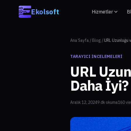
Skip to main content
Ekolsoft
Hizmetler
B
Ana Sayfa
/
Blog
/
URL Uzunluğu v
TARAYICI İNCELEMELERI
URL Uzunl
Daha İyi?
Aralık 12, 2024
9 dk okuma
160 vi