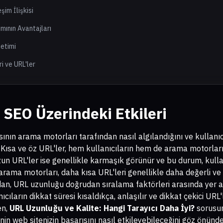
im İlişkisi
ımının Avantajları
netimi
ri ve URL'ler
SEO Üzerindeki Etkileri
ının arama motorları tarafından nasıl algılandığını ve kullanı
r. Kısa ve öz URL'ler, hem kullanıcıların hem de arama motorları
un URL'ler ise genellikle karmaşık görünür ve bu durum, kullan
a, arama motorları, daha kısa URL'leri genellikle daha değerli ve
ndan, URL uzunluğu doğrudan sıralama faktörleri arasında yer al
nıcıların dikkat süresi kısaldıkça, anlaşılır ve dikkat çekici U
en,
URL Uzunluğu ve Kalite: Hangi Tarayıcı Daha İyi?
sorusun
in web sitenizin başarısını nasıl etkileyebileceğini göz önünd