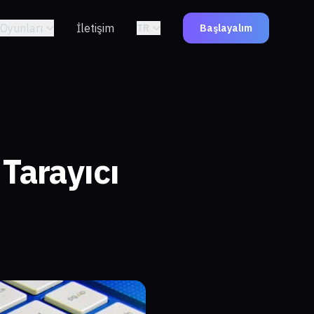
Oyunları
İletişim
TR
Başlayalım
Tarayıcı