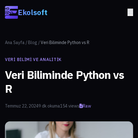
Skip to main content
Ekolsoft
Ana Sayfa
/
Blog
/
Veri Biliminde Python vs R
VERI BILIMI VE ANALITIK
Veri Biliminde Python vs
R
Temmuz 22, 2024
9 dk okuma
154 views
Raw