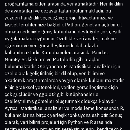
programlama dilleri arasında yer almaktadır. Her iki dilin
de avantajları ve dezavantajları bulunmaktadır, bu
yüzden hangi dili seçeceğiniz proje ihtiyaçlarınıza ve
kişisel tercihlerinize bağlıdır. Python, genel amaçlı bir dil
olması nedeniyle geniş kütüphane desteği ile çok çeşitli
uygulamalara uygundur. Özellikle veri analizi, makine
öğrenimi ve veri görselleştirmede daha fazla
kullanılmaktadır. Kütüphaneleri arasında Pandas,
NumPy, Scikit-learn ve Matplotlib gibi araçlar
bulunmaktadır. Öte yandan, R, istatistiksel analizler için
özel olarak geliştirilmiş bir dil olup, veri bilimi ve
akademik araştırmalarda yaygın olarak kullanılmaktadır.
R’nin grafiksel yetenekleri, verileri görselleştirmek için
çok güçlüdür ve ggplot2 gibi kütüphanelerle
özelleştirilmiş görseller oluşturmak oldukça kolaydır.
Ayrıca, istatistiksel analizler ve modelleme konusunda R,
kullanıcılarına birçok yerleşik fonksiyona sahiptir. Sonuç
olarak, veri bilimi projeleri için Python ve R arasında
seçim yaparken, projenizin gereksinimlerini, kendi teknik