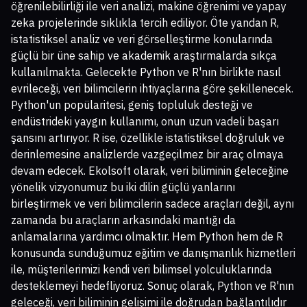
öğrenilebilirliği ile veri analizi, makine öğrenimi ve yapay
zeka projelerinde sıklıkla tercih ediliyor. Öte yandan R,
istatistiksel analiz ve veri görselleştirme konularında
güçlü bir üne sahip ve akademik araştırmalarda sıkça
kullanılmakta. Gelecekte Python ve R'nın birlikte nasıl
evrileceği, veri bilimcilerin ihtiyaçlarına göre şekillenecek.
Python'un popülaritesi, geniş topluluk desteği ve
endüstrideki yaygın kullanımı, onun uzun vadeli başarı
şansını artırıyor. R ise, özellikle istatistiksel doğruluk ve
derinlemesine analizlerde vazgeçilmez bir araç olmaya
devam edecek. Ekolsoft olarak, veri biliminin geleceğine
yönelik vizyonumuz bu iki dilin güçlü yanlarını
birleştirmek ve veri bilimcilerin sadece araçları değil, aynı
zamanda bu araçların arkasındaki mantığı da
anlamalarına yardımcı olmaktır. Hem Python hem de R
konusunda sunduğumuz eğitim ve danışmanlık hizmetleri
ile, müşterilerimizi kendi veri bilimsel yolculuklarında
desteklemeyi hedefliyoruz. Sonuç olarak, Python ve R'nın
geleceği, veri biliminin gelişimi ile doğrudan bağlantılıdır