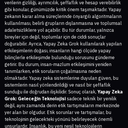
verilerin gizliliği, ayrımcılık, şeffaflık ve hesap verebilirlik
gibi konular, günümüzde kritik önem taşımaktadır. Yapay
zekanın karar alma süreçlerinde önyargılı algoritmaların
kullanılması, belirli grupların dışlanmasına ve toplumsal
adaletsizliklere yol açabilir. Bu tür durumlar, yalnızca
bireyler için değil, toplumlar için de ciddi sonuçlar
doğurabilir. Ayrıca, Yapay Zeka Grok kullanılarak yapılan
etkileşimlerin doğası, insanların hangi ölçüde yapay
bilinçlerle etkileşimde bulunduğu sorusunu gündeme
getirir. Bu durum, insan-mazlum etkileşimini yeniden
tanımlarken, etik soruların çoğalmasına neden
olmaktadır. Yapay zeka sistemlerine duyulan güven, bu
sistemlerin nasıl yönlendirildiği ve nasıl bir şeffaflık
sunduğu ile doğrudan ilişkilidir. Sonuç olarak,
Yapay Zeka
Grok: Geleceğin Teknolojisi
sadece teknik bir yenilik
değil, aynı zamanda derin etik tartışmaların merkezinde
yer alan bir olgudur. Etik sorunlar ve tartışmalar, bu
teknolojinin gelecekteki yönünü belirleyecek önemli
unsurlardır. İnsanlık, bu yeni nesil teknolojilerin