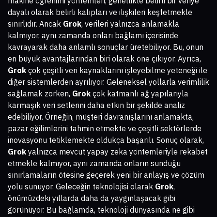
makine öğrenimi yöntemleri, genellikle belirli bir veriye
dayalı olarak belirli kalıpları ve ilişkileri keşfetmekle
sınırlıdır. Ancak
Grok
, verileri yalnızca anlamakla
kalmıyor, aynı zamanda onları bağlamı içerisinde
kavrayarak daha anlamlı sonuçlar üretebiliyor. Bu, onun
en büyük avantajlarından biri olarak öne çıkıyor. Ayrıca,
Grok
çok çeşitli veri kaynaklarını işleyebilme yeteneği ile
diğer sistemlerden ayrılıyor. Geleneksel yollarla verimlilik
sağlamak zorken,
Grok
çok katmanlı ağ yapılarıyla
karmaşık veri setlerini daha etkin bir şekilde analiz
edebiliyor. Örneğin, müşteri davranışlarını anlamakta,
pazar eğilimlerini tahmin etmekte ve çeşitli sektörlerde
inovasyonu tetiklemekte oldukça başarılı. Sonuç olarak,
Grok
yalnızca mevcut yapay zeka yöntemleriyle rekabet
etmekle kalmıyor, aynı zamanda onların sunduğu
sınırlamaların ötesine geçerek yeni bir anlayış ve çözüm
yolu sunuyor. Geleceğin teknolojisi olarak
Grok
,
önümüzdeki yıllarda daha da yaygınlaşacak gibi
görünüyor. Bu bağlamda, teknoloji dünyasında ne gibi