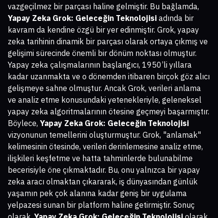
vazgeçilmez bir parçası haline gelmiştir. Bu bağlamda,
Yapay Zeka Grok: Geleceğin Teknolojisi
adında bir
kavram da kendine özgü bir yer edinmiştir. Grok, yapay
zeka tarihinin dinamik bir parçası olarak ortaya çıkmış ve
gelişimi sürecinde önemli bir dönüm noktası olmuştur.
Yapay zeka çalışmalarının başlangıcı, 1950’li yıllara
kadar uzanmakta ve o dönemden itibaren birçok göz alıcı
gelişmeye sahne olmuştur. Ancak Grok, verileri anlama
ve analiz etme konusundaki yetenekleriyle, geleneksel
yapay zeka algoritmalarının ötesine geçmeyi başarmıştır.
Böylece,
Yapay Zeka Grok: Geleceğin Teknolojisi
vizyonunun temellerini oluşturmuştur. Grok, "anlamak"
kelimesinin ötesinde, verileri derinlemesine analiz etme,
ilişkileri keşfetme ve hatta tahminlerde bulunabilme
becerisiyle öne çıkmaktadır. Bu, onu yalnızca bir yapay
zeka aracı olmaktan çıkararak, iş dünyasından günlük
yaşamın pek çok alanına kadar geniş bir uygulama
yelpazesi sunan bir platform haline getirmiştir. Sonuç
olarak,
Yapay Zeka Grok: Geleceğin Teknolojisi
olarak