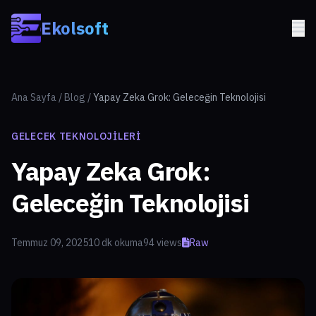
Skip to main content
Ekolsoft
Ana Sayfa
/
Blog
/
Yapay Zeka Grok: Geleceğin Teknolojisi
GELECEK TEKNOLOJILERI
Yapay Zeka Grok:
Geleceğin Teknolojisi
Temmuz 09, 2025
10 dk okuma
94 views
Raw