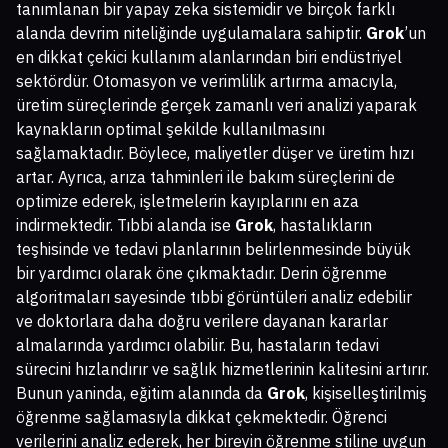
tanımlanan bir yapay zeka sistemidir ve birçok farklı
alanda devrim niteliğinde uygulamalara sahiptir.
Grok
’un
en dikkat çekici kullanım alanlarından biri endüstriyel
sektördür. Otomasyon ve verimlilik artırma amacıyla,
üretim süreçlerinde gerçek zamanlı veri analizi yaparak
kaynakların optimal şekilde kullanılmasını
sağlamaktadır. Böylece, maliyetler düşer ve üretim hızı
artar. Ayrıca, arıza tahminleri ile bakım süreçlerini de
optimize ederek, işletmelerin kayıplarını en aza
indirmektedir. Tıbbi alanda ise
Grok
, hastalıkların
teşhisinde ve tedavi planlarının belirlenmesinde büyük
bir yardımcı olarak öne çıkmaktadır. Derin öğrenme
algoritmaları sayesinde tıbbi görüntüleri analiz edebilir
ve doktorlara daha doğru verilere dayanan kararlar
almalarında yardımcı olabilir. Bu, hastaların tedavi
sürecini hızlandırır ve sağlık hizmetlerinin kalitesini artırır.
Bunun yaninda, eğitim alanında da
Grok
, kişiselleştirilmiş
öğrenme sağlamasıyla dikkat çekmektedir. Öğrenci
verilerini analiz ederek, her bireyin öğrenme stiline uygun