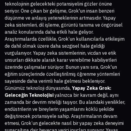
teknolojinin gelecekteki potansiyelini gözler önüne
seriyor. Öne çıkan bir gelişme, Grok'un insan benzeri
düşünme ve anlayış yeteneklerinin artmasıdır. Yapay
zeka sistemleri, dil işleme, görüntü tanıma ve öngörüsel
analiz konularında daha etkili hale geliyor.
Araştırmalarda özellikle, Grok’un kullanıcılarla etkileşim
de dahil olmak üzere daha sezgisel hale geldiği
vurgulanıyor. Yapay zeka sistemlerinin, vicdan ve etik
unsurları dikkate alarak karar verebilme kabiliyetleri
üzerinde çalışmalar sürüyor. Bunun yanı sıra, Grok'un
eğitim süreçlerinde özelleştirilmiş öğrenme yöntemleri
sayesinde daha verimli hale gelmesi bekleniyor.
Günümüz teknoloji dünyasında,
Yapay Zeka Grok:
Geleceğin Teknolojisi
yalnızca bir kavram değil, aynı
zamanda bir devrim niteliği taşıyor. Bu alandaki yenilikler,
endüstrilerin ve bireylerin yaşamlarını köklü şekilde
değiştirecek potansiyele sahip. Araştırmaların devam
etmesi, Grok’un gelecekte nasıl bir yapay zeka deneyimi
sunacağına dair heyecan verici ipuçları sunuyor. Yavaş