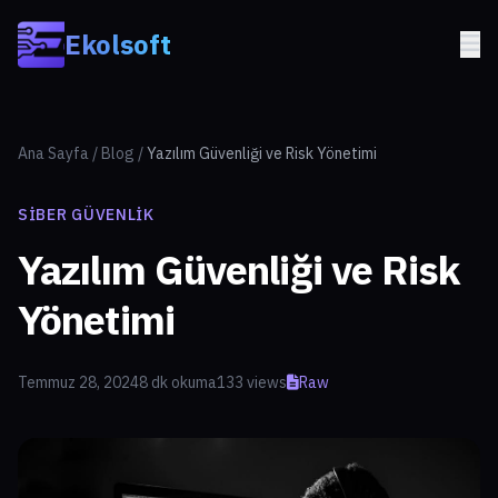
Skip to main content
Ekolsoft
Ana Sayfa
/
Blog
/
Yazılım Güvenliği ve Risk Yönetimi
SIBER GÜVENLIK
Yazılım Güvenliği ve Risk
Yönetimi
Temmuz 28, 2024
8 dk okuma
133 views
Raw