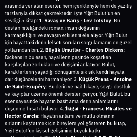
arasında yer alan eserler, hem içerikleriyle hem de yazılış
tarzlarıyla dikkat çekmektedir. İşte Yiğit Bulut'un en
sevdiği 5 kitap: 1.
Savaş ve Barış - Lev Tolstoy
: Bu
destan niteliğindeki roman, insan doğasının
karmaşıklığını ve savaşın etkilerini ele alıyor. Yiğit Bulut
için hayattaki derin felsefi soruları sorgulamanın en güzel
yollarından biri. 2.
Büyük Umutlar - Charles Dickens
:
Dickens’ın bu eseri, hayallerin peşinde koşarken
karşılaşılan zorlukları ve değişimi anlatıyor. Bulut,
karakterlerin yaşadığı dönüşümle sık sık kendi hayata
dair düşüncelerini harmanlıyor. 3.
Küçük Prens - Antoine
de Saint-Exupéry
: Bu derin ve naif hikaye, sevgi, dostluk
ve kayıplar üzerine önemli dersler içeriyor. Yiğit Bulut, bu
eser sayesinde hayatın basit ama derin anlamlarını
düşünme fırsatı buluyor. 4.
İkigai - Francesc Miralles ve
Hector Garcia
: Hayatın anlamı ve mutlu olmanın
sırlarını keşfetmek için bireylere yol gösteren bu kitap,
Yiğit Bulut'un kişisel gelişimine büyük katkı