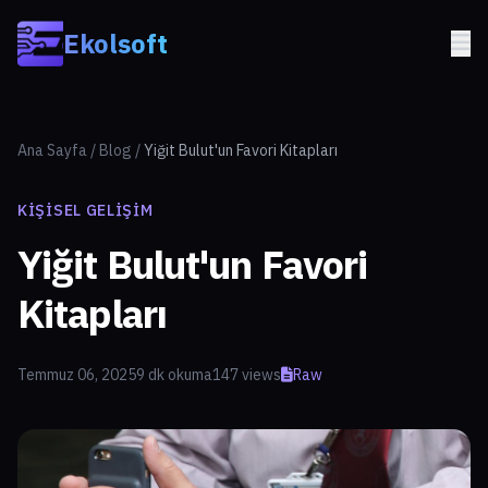
Skip to main content
Ekolsoft
Ana Sayfa
/
Blog
/
Yiğit Bulut'un Favori Kitapları
KIŞISEL GELIŞIM
Yiğit Bulut'un Favori
Kitapları
Temmuz 06, 2025
9 dk okuma
147 views
Raw