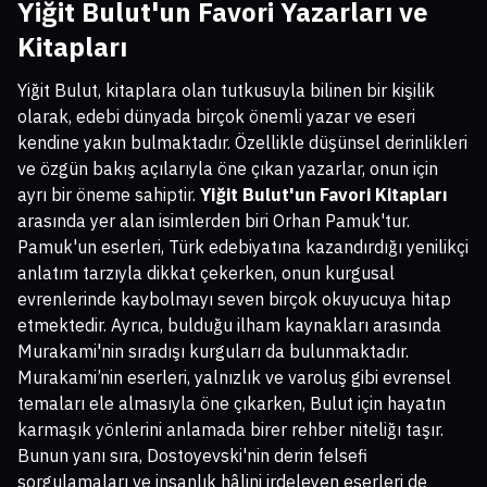
Yiğit Bulut'un Favori Yazarları ve
Kitapları
Yiğit Bulut, kitaplara olan tutkusuyla bilinen bir kişilik
olarak, edebi dünyada birçok önemli yazar ve eseri
kendine yakın bulmaktadır. Özellikle düşünsel derinlikleri
ve özgün bakış açılarıyla öne çıkan yazarlar, onun için
ayrı bir öneme sahiptir.
Yiğit Bulut'un Favori Kitapları
arasında yer alan isimlerden biri Orhan Pamuk'tur.
Pamuk'un eserleri, Türk edebiyatına kazandırdığı yenilikçi
anlatım tarzıyla dikkat çekerken, onun kurgusal
evrenlerinde kaybolmayı seven birçok okuyucuya hitap
etmektedir. Ayrıca, bulduğu ilham kaynakları arasında
Murakami'nin sıradışı kurguları da bulunmaktadır.
Murakami’nin eserleri, yalnızlık ve varoluş gibi evrensel
temaları ele almasıyla öne çıkarken, Bulut için hayatın
karmaşık yönlerini anlamada birer rehber niteliğı taşır.
Bunun yanı sıra, Dostoyevski'nin derin felsefi
sorgulamaları ve insanlık hâlini irdeleyen eserleri de