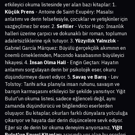
etkileyici okuma listesinde yer alan bazı kitaplar: 1.
Küçük Prens
- Antoine de Saint-Exupéry: Masalsı
anlatımı ve derin felsefesiyle, çocuklar ve yetişkinler için
vazgeçilmez bir eser. 2.
Sefiller
- Victor Hugo: İnsanlık
halleri üzerine çarpıcı ve dokunaklı bir roman, toplumun
adaletsizliklerine ışık tutuyor. 3.
Yüzyıllık Yalnızlık
-
Gabriel García Márquez: Büyülü gerçekçilik akımının en
önemli örneklerinden, Macondo kasabasının büyüleyici
hikayesi. 4.
İnsan Olma Hali
- Engin Geçtan: Hayatın
anlamını sorgulayan derin bir psikolojik eser, okuru
düşündürmeye davet ediyor. 5.
Savaş ve Barış
- Lev
Tolstoy: Tarihi arka planıyla insan ruhunu, savaşın ve
barışın karmaşasını etkileyici bir şekilde yansıtıyor. Yiğit
Bulut'un okuma listesi, sadece eğlenceli değil, aynı
zamanda düşündürücü ve bilgilendirici eserlerden
oluşuyor. Bu kitaplar, okurları farklı dünyalara yolculuğa
çıkarıyor ve hayata dair derin düşüncelere sevk ediyor.
Eğer siz de derin bir okuma deneyimi arıyorsanız,
Yiğit
Bulut'un Favori Kitapları
arasında yer alan bu eserleri