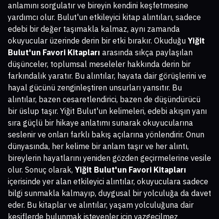
anlamını sorgulatır ve bireyin kendini keşfetmesine
yardımcı olur. Bulut'un etkileyici kitap alıntıları, sadece
edebi bir değer taşımakla kalmaz, aynı zamanda
okuyucular üzerinde derin bir etki bırakır. Okuduğu
Yiğit
Bulut'un Favori Kitapları
arasında sıkça paylaşılan
düşünceler, toplumsal meseleler hakkında derin bir
farkındalık yaratır. Bu alıntılar, hayata dair görüşlerini ve
hayal gücünü zenginleştiren unsurları yansıtır. Bu
alıntılar, bazen cesaretlendirici, bazen de düşündürücü
bir üslup taşır. Yiğit Bulut'un kelimeleri, edebi akışın yanı
sıra güçlü bir hikaye anlatımı sunarak okuyucularına
seslenir ve onları farklı bakış açılarına yönlendirir. Onun
dünyasında, her kelime bir anlam taşır ve her alıntı,
bireylerin hayatlarını yeniden gözden geçirmelerine vesile
olur. Sonuç olarak,
Yiğit Bulut'un Favori Kitapları
içerisinde yer alan etkileyici alıntılar, okuyuculara sadece
bilgi sunmakla kalmayıp, duygusal bir yolculuğa da davet
eder. Bu kitaplar ve alıntılar, yaşam yolculuğuna dair
keşiflerde bulunmak isteyenler için vazgeçilmez