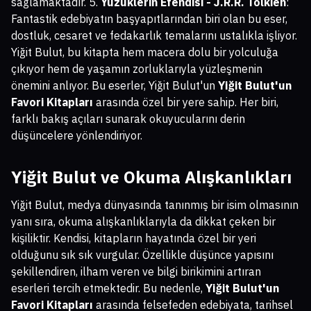
sağlamaktadır. 5.
Yüzüklerin Efendisi - J.R.R. Tolkien
:
Fantastik edebiyatın başyapıtlarından biri olan bu eser,
dostluk, cesaret ve fedakarlık temalarını ustalıkla işliyor.
Yiğit Bulut, bu kitapta hem macera dolu bir yolculuğa
çıkıyor hem de yaşamın zorluklarıyla yüzleşmenin
önemini anlıyor. Bu eserler, Yiğit Bulut'un
Yiğit Bulut'un
Favori Kitapları
arasında özel bir yere sahip. Her biri,
farklı bakış açıları sunarak okuyucularını derin
düşüncelere yönlendiriyor.
Yiğit Bulut ve Okuma Alışkanlıkları
Yiğit Bulut, medya dünyasında tanınmış bir isim olmasının
yanı sıra, okuma alışkanlıklarıyla da dikkat çeken bir
kişiliktir. Kendisi, kitapların hayatında özel bir yeri
olduğunu sık sık vurgular. Özellikle düşünce yapısını
şekillendiren, ilham veren ve bilgi birikimini artıran
eserleri tercih etmektedir. Bu nedenle,
Yiğit Bulut'un
Favori Kitapları
arasında felsefeden edebiyata, tarihsel